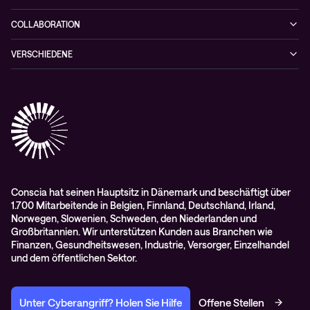
NIS-2 Quick Check
Videos
Netzwerklösungen
Hybrid Cloud-lösungen
Wie Sie kein zufälliges Opfer einer Cyberattacke werden
COLLABORATION
Whitepaper
Alarmserver
VERSCHIEDENE
Cisco Webex
Datenschutz
Scan2Call für Webex
Impressum
RMA-Antrag
AGB
Conscia hat seinen Hauptsitz in Dänemark und beschäftigt über
1.700 Mitarbeitende in Belgien, Finnland, Deutschland, Irland,
Norwegen, Slowenien, Schweden, den Niederlanden und
Großbritannien. Wir unterstützen Kunden aus Branchen wie
Finanzen, Gesundheitswesen, Industrie, Versorger, Einzelhandel
und dem öffentlichen Sektor.
Unter Cyberangriff? Holen Sie Hilfe
Offene Stellen