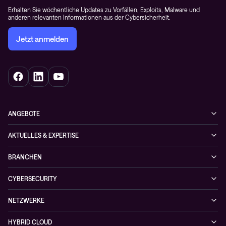
Erhalten Sie wöchentliche Updates zu Vorfällen, Exploits, Malware und
anderen relevanten Informationen aus der Cybersicherheit.
Jetzt anmelden
ANGEBOTE
Cybersecurity
AKTUELLES & EXPERTISE
Netzwerke
Blog
BRANCHEN
Hybrid cloud
Cases
Enterprise
Observability
CYBERSECURITY
News
Finance
Collaboration
Managed Security Services
Podcast
NETZWERKE
Healthcare
Projektanfragen
Cybersecurity-Lösungen
Veranstaltungen
Managed Network Services
Public
HYBRID CLOUD