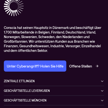
RMA-Antrag
AGB
Conscia hat seinen Hauptsitz in Dänemark und beschäftigt über
1.700 Mitarbeitende in Belgien, Finnland, Deutschland, Irland,
Norwegen, Slowenien, Schweden, den Niederlanden und
Großbritannien. Wir unterstützen Kunden aus Branchen wie
Finanzen, Gesundheitswesen, Industrie, Versorger, Einzelhandel
und dem öffentlichen Sektor.
Unter Cyberangriff? Holen Sie Hilfe
Offene Stellen
ZENTRALE ETTLINGEN
Otto-Hahn-Str. 18
GESCHÄFTSSTELLE LEVERKUSEN
76275 Ettlingen
Düsseldorfer Straße 29
Deutschland
GESCHÄFTSSTELLE MÜNCHEN
51379 Leverkusen
+49 7243 5054-4
Kistlerhofstraße 170