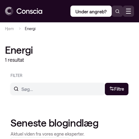
Under angreb?
Hjem
Energi
Energi
1 resultat
FILTER
Filtre
Seneste blogindlæg
Aktuel viden fra vores egne eksperter.