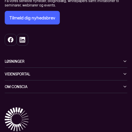
Få vores seneste nyheder, blogindlæg, whitepapers samt invitationer til
seminarer, webinarer og events.
Tilmeld dig nyhedsbrev
LØSNINGER
Cybersecurity
VIDENSPORTAL
Netværk
Blog
OM CONSCIA
Datacenter & Cloud
Events
ESG
Mobility
Kundecases
Karriere
Observability
Videoer
Partnere
Conscia Managed Services
Whitepapers
Presserum
Conscia Services