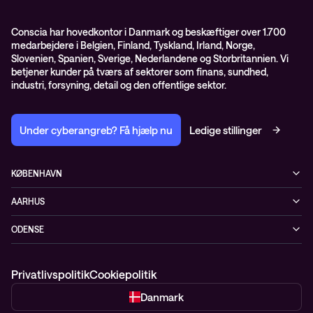
GDPR – databehandleraftale
ISO certifikater
Conscia har hovedkontor i Danmark og beskæftiger over 1.700
medarbejdere i Belgien, Finland, Tyskland, Irland, Norge,
Proces for kundeklager
Slovenien, Spanien, Sverige, Nederlandene og Storbritannien. Vi
Salgs- og leveringsbetingelser
betjener kunder på tværs af sektorer som finans, sundhed,
industri, forsyning, detail og den offentlige sektor.
Selskabsoplysninger og SKI-rammeaftale
Under cyberangreb? Få hjælp nu
Ledige stillinger
KØBENHAVN
Østbanegade 135
AARHUS
2100 København Ø
Nannasvej 7
+45 70207780
ODENSE
8230 Åbyhøj
Kærvej 39
5220 Odense SØ
Privatlivspolitik
Cookiepolitik
Danmark