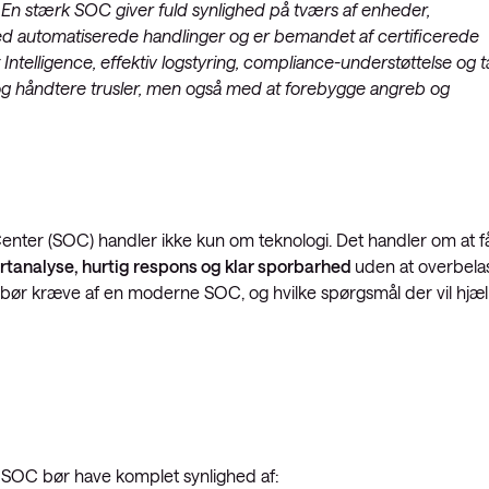
. En stærk SOC giver fuld synlighed på tværs af enheder,
vider-netværk
netværk: ACI
 med automatiserede handlinger og er bemandet af certificerede
 Intelligence, effektiv logstyring, compliance-understøttelse og 
d
g håndtere trusler, men også med at forebygge angreb og
enter (SOC) handler ikke kun om teknologi. Det handler om at f
ertanalyse, hurtig respons og klar sporbarhed
uden at overbela
du bør kræve af en moderne SOC, og hvilke spørgsmål der vil hjæ
e SOC bør have komplet synlighed af: