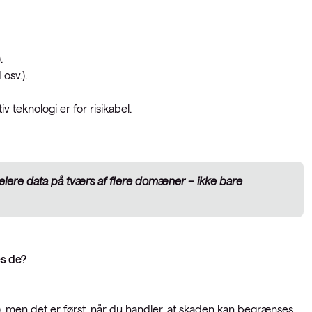
).
osv.).
v teknologi er for risikabel.
relere data på tværs af flere domæner – ikke bare
es de?
en det er først, når du handler, at skaden kan begrænses.