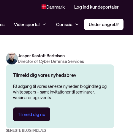
Danmark
Log ind kundeportaler
es
Vidensportal
Conscia
Under angreb?
Jesper Kastoft Bertelsen
Incident response Hotline
Compliance
Multi Factor Authentification
Director of Cyber Defense Services
Managed SIEM og MDR
Penetrationtest
(MFA)
Konsulenttjenester
Tilmeld dig vores nyhedsbrev
Dark Web monitoring
Secure Access Service Edge –
Cybersikkerhedsanalyse
SASE
Få adgang til vores seneste nyheder, blogindlæg og
Threat Alert
whitepapers – samt invitationer til seminarer,
Risk Assessment
Privileged Access Management
webinarer og events.
Managed Detection and
(PAM)
NIS2
Response (MDR)
Software-Defined Access (SDA)
Tilmeld dig nu
Modenhedsanalyse
CIS-kontroller Assessment
SENESTE BLOG INDLÆG