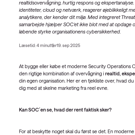
realtidsovervågning, hurtig respons og ekspertanalyse
Service Pro
Datacenter-
identiteter, cloud og netværk, reagerer øjeblikkeligt
analytikere, der kender dit miljø. Med integreret Threat
SD-WAN
Public Clou
samarbejde hjælper SOC’et ikke blot med at opdage o
løbende styrke organisationens cybersikkerhed.
Læsetid: 4 minutter
19. sep 2025
At bygge eller købe et moderne Security Operations C
den rigtige kombination af overvågning i
realtid, eksp
din egen organisation. Her er en tjekliste over, hvad 
dig med at skelne marketing fra reel evne.
Kan SOC´en se, hvad der rent faktisk sker?
For at beskytte noget skal du først se det. En modern