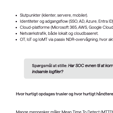
Slutpunkter (klienter, servere, mobiler).
Identiteter og adgangsflow (SSO, AD, Azure, Entra ID
Cloud-platforme (Microsoft 365, AWS, Google Cloud 
Netværkstrafik, både lokalt og cloudbaseret.
OT, IoT og IoMT via passiv NDR-overvågning, hvor akti
Spørgsmål at stille:
Har SOC evnen til at kor
indsamle logfiler?
Hvor hurtigt opdages trusler og hvor hurtigt håndter
Mange mennesker måler Mean Time To Detect (MTTD), m