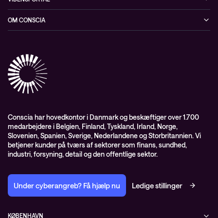
Netværk
Blog
OM CONSCIA
Datacenter & Cloud
Events
ESG
Mobility
Kundecases
Karriere
Observability
Videoer
Partnere
Conscia Managed Services
Whitepapers
Presserum
Conscia Services
GDPR – databehandleraftale
ISO certifikater
Conscia har hovedkontor i Danmark og beskæftiger over 1.700
medarbejdere i Belgien, Finland, Tyskland, Irland, Norge,
Proces for kundeklager
Slovenien, Spanien, Sverige, Nederlandene og Storbritannien. Vi
Salgs- og leveringsbetingelser
betjener kunder på tværs af sektorer som finans, sundhed,
industri, forsyning, detail og den offentlige sektor.
Selskabsoplysninger og SKI-rammeaftale
Under cyberangreb? Få hjælp nu
Ledige stillinger
KØBENHAVN