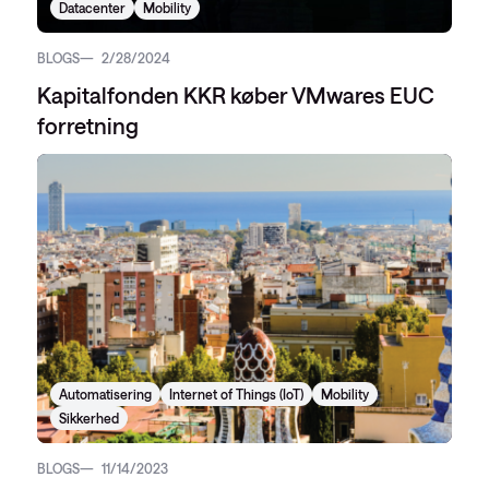
Datacenter
Mobility
BLOGS
2/28/2024
Kapitalfonden KKR køber VMwares EUC
forretning
Automatisering
Internet of Things (IoT)
Mobility
Sikkerhed
BLOGS
11/14/2023