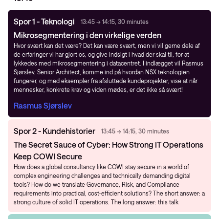
Spor 1 - Teknologi
13:45 → 14:15, 30 minutes
Mikrosegmentering i den virkelige verden
Hvor svært kan det være? Det kan være svært, men vi vil gerne dele af
de erfaringer vi har gjort os, og give indsigt i hvad der skal til, for at
lykkedes med mikrosegmentering i datacentret. I indlægget vil Rasmus
Sjørslev, Senior Architect, komme ind på hvordan NSX teknologien
fungerer, og med eksempler fra afsluttede kundeprojekter, vise at når
mennesker, konkrete krav og viden mødes, er det ikke så svært!
Rasmus Sjørslev
Spor 2 - Kundehistorier
13:45 → 14:15, 30 minutes
The Secret Sauce of Cyber: How Strong IT Operations
Keep COWI Secure
How does a global consultancy like COWI stay secure in a world of
complex engineering challenges and technically demanding digital
tools? How do we translate Governance, Risk, and Compliance
requirements into practical, cost-efficient solutions? The short answer: a
strong culture of solid IT operations. The long answer: this talk