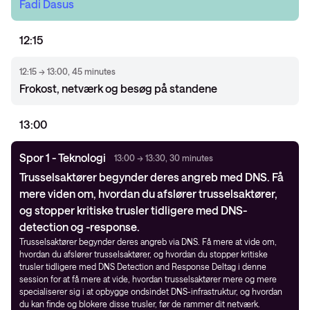
Fadi Dasus
12:15
12:15 → 13:00, 45 minutes
Frokost, netværk og besøg på standene
13:00
Spor 1 - Teknologi
13:00 → 13:30, 30 minutes
Trusselsaktører begynder deres angreb med DNS. Få
mere viden om, hvordan du afslører trusselsaktører,
og stopper kritiske trusler tidligere med DNS-
detection og -response.
Trusselsaktører begynder deres angreb via DNS. Få mere at vide om,
hvordan du afslører trusselsaktører, og hvordan du stopper kritiske
trusler tidligere med DNS Detection and Response Deltag i denne
session for at få mere at vide, hvordan trusselsaktører mere og mere
specialiserer sig i at opbygge ondsindet DNS-infrastruktur, og hvordan
du kan finde og blokere disse trusler, før de rammer dit netværk.