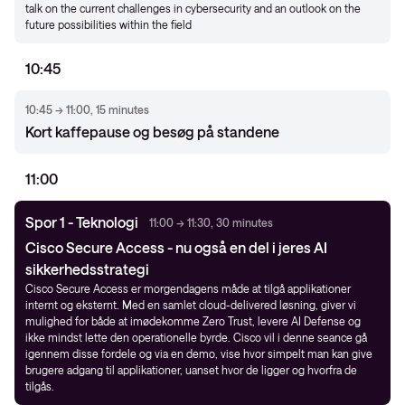
talk on the current challenges in cybersecurity and an outlook on the
future possibilities within the field
10:45
10:45 → 11:00, 15 minutes
Kort kaffepause og besøg på standene
11:00
Spor 1 - Teknologi
11:00 → 11:30, 30 minutes
Cisco Secure Access - nu også en del i jeres AI
sikkerhedsstrategi
Cisco Secure Access er morgendagens måde at tilgå applikationer
internt og eksternt. Med en samlet cloud-delivered løsning, giver vi
mulighed for både at imødekomme Zero Trust, levere AI Defense og
ikke mindst lette den operationelle byrde. Cisco vil i denne seance gå
igennem disse fordele og via en demo, vise hvor simpelt man kan give
brugere adgang til applikationer, uanset hvor de ligger og hvorfra de
tilgås.