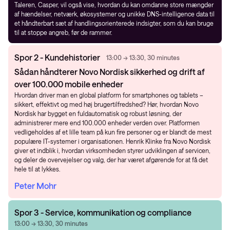
Taleren, Casper, vil også vise, hvordan du kan omdanne store mængder
af hændelser, netværk, økosystemer og unikke DNS-intelligence data til
et håndterbart sæt af handlingsorienterede indsigter, som du kan bruge
til at stoppe angreb, før de rammer.
Spor 2 - Kundehistorier
13:00 → 13:30, 30 minutes
Sådan håndterer Novo Nordisk sikkerhed og drift af
over 100.000 mobile enheder
Hvordan driver man en global platform for smartphones og tablets –
sikkert, effektivt og med høj brugertilfredshed? Hør, hvordan Novo
Nordisk har bygget en fuldautomatisk og robust løsning, der
administrerer mere end 100.000 enheder verden over. Platformen
vedligeholdes af et lille team på kun fire personer og er blandt de mest
populære IT-systemer i organisationen. Henrik Klinke fra Novo Nordisk
giver et indblik i, hvordan virksomheden styrer udviklingen af servicen,
og deler de overvejelser og valg, der har været afgørende for at få det
hele til at lykkes.
Peter Mohr
Spor 3 - Service, kommunikation og compliance
13:00 → 13:30, 30 minutes