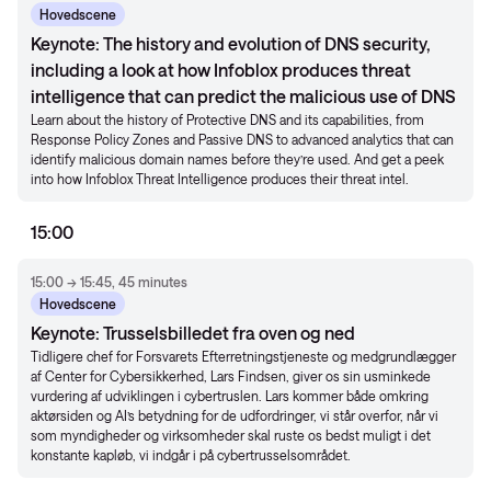
Hovedscene
Keynote: The history and evolution of DNS security,
including a look at how Infoblox produces threat
intelligence that can predict the malicious use of DNS
Learn about the history of Protective DNS and its capabilities, from
Response Policy Zones and Passive DNS to advanced analytics that can
identify malicious domain names before they’re used. And get a peek
into how Infoblox Threat Intelligence produces their threat intel.
15:00
15:00 → 15:45, 45 minutes
Hovedscene
Keynote: Trusselsbilledet fra oven og ned
Tidligere chef for Forsvarets Efterretningstjeneste og medgrundlægger
af Center for Cybersikkerhed, Lars Findsen, giver os sin usminkede
vurdering af udviklingen i cybertruslen. Lars kommer både omkring
aktørsiden og AI’s betydning for de udfordringer, vi står overfor, når vi
som myndigheder og virksomheder skal ruste os bedst muligt i det
konstante kapløb, vi indgår i på cybertrusselsområdet.