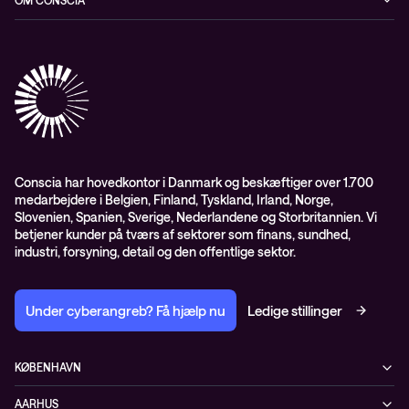
OM CONSCIA
Datacenter & Cloud
Events
ESG
Mobility
Kundecases
Karriere
Observability
Videoer
Partnere
Conscia Managed Services
Whitepapers
Presserum
Conscia Services
GDPR – databehandleraftale
ISO certifikater
Conscia har hovedkontor i Danmark og beskæftiger over 1.700
medarbejdere i Belgien, Finland, Tyskland, Irland, Norge,
Proces for kundeklager
Slovenien, Spanien, Sverige, Nederlandene og Storbritannien. Vi
Salgs- og leveringsbetingelser
betjener kunder på tværs af sektorer som finans, sundhed,
industri, forsyning, detail og den offentlige sektor.
Selskabsoplysninger og SKI-rammeaftale
Under cyberangreb? Få hjælp nu
Ledige stillinger
KØBENHAVN
Østbanegade 135
AARHUS