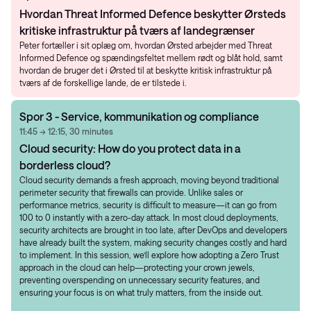
Hvordan Threat Informed Defence beskytter Ørsteds
kritiske infrastruktur på tværs af landegrænser
Peter fortæller i sit oplæg om, hvordan Ørsted arbejder med Threat
Informed Defence og spændingsfeltet mellem rødt og blåt hold, samt
hvordan de bruger det i Ørsted til at beskytte kritisk infrastruktur på
tværs af de forskellige lande, de er tilstede i.
Spor 3 - Service, kommunikation og compliance
11:45 → 12:15, 30 minutes
Cloud security: How do you protect data in a
borderless cloud?
Cloud security demands a fresh approach, moving beyond traditional
perimeter security that firewalls can provide. Unlike sales or
performance metrics, security is difficult to measure—it can go from
100 to 0 instantly with a zero-day attack. In most cloud deployments,
security architects are brought in too late, after DevOps and developers
have already built the system, making security changes costly and hard
to implement. In this session, we’ll explore how adopting a Zero Trust
approach in the cloud can help—protecting your crown jewels,
preventing overspending on unnecessary security features, and
ensuring your focus is on what truly matters, from the inside out.