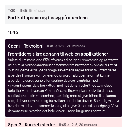
11:30 → 11:45, 15 minutes
Kort kaffepause og besøg på standene
11:45
Spor 1 - Teknologi
11:45 → 12:15, 30 minutes
Fremtidens sikre adgang til web og applikationer
Vidste du at mere end 85% af vores tid bruges i browseren og at største
delen af sikkerhedshændelser stammer fra browseren? Vidste du at 74
% af brugerne er villige til omgå sikkerheds regler for at få udført deres
arbejde? Hvordan kombinerer du ønsket fra brugerne om at kunne
arbejde fra deres egne eller særlige devices samtidig med
virksomhedens data beskyttes mod nutidens trusler? I dette indlæg
fortæller vi om hvordan Prisma Access Browser kan beskytte data og
applikationer i din virksomhed, samtidig med at give frihed til at kunne
arbejde hvor som helst og fra hvilken som helst device. Samtidig viser vi
hvordan vi udnytter samme løsning til at give 3. part sikker adgang. Vi vil
demonstrere hvordan det hele virker – med brugerne i centrum.
Spor 2 - Kundehistorier
11:45 → 12:15, 30 minutes