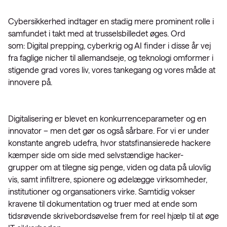
Cybersikkerhed indtager en stadig mere prominent rolle i
samfundet i takt med at trusselsbilledet øges. Ord
som: Digital prepping, cyberkrig og AI finder i disse år vej
fra faglige nicher til allemandseje, og teknologi omformer i
stigende grad vores liv, vores tankegang og vores måde at
innovere på.
Digitalisering er blevet en konkurrenceparameter og en
innovator – men det gør os også sårbare. For vi er under
konstante angreb udefra, hvor statsfinansierede hackere
kæmper side om side med selvstændige hacker-
grupper om at tilegne sig penge, viden og data på ulovlig
vis, samt infiltrere, spionere og ødelægge virksomheder,
institutioner og organsationers virke. Samtidig vokser
kravene til dokumentation og truer med at ende som
tidsrøvende skrivebordsøvelse frem for reel hjælp til at øge