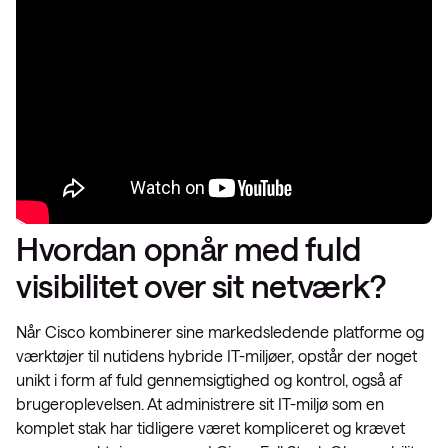
Hvordan opnår med fuld
visibilitet over sit netværk?
Når Cisco kombinerer sine markedsledende platforme og
værktøjer til nutidens hybride IT-miljøer, opstår der noget
unikt i form af fuld gennemsigtighed og kontrol, også af
brugeroplevelsen. At administrere sit IT-miljø som en
komplet stak har tidligere været kompliceret og krævet