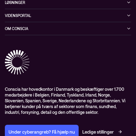
LØSNINGER
Cybersecurity
VIDENSPORTAL
Netværk
Blog
OM CONSCIA
Datacenter & Cloud
Events
ESG
Mobility
Kundecases
Karriere
Observability
Videoer
Partnere
Conscia Managed Services
Whitepapers
Presserum
Conscia Services
GDPR – databehandleraftale
ISO certifikater
Conscia har hovedkontor i Danmark og beskæftiger over 1.700
medarbejdere i Belgien, Finland, Tyskland, Irland, Norge,
Proces for kundeklager
Slovenien, Spanien, Sverige, Nederlandene og Storbritannien. Vi
Salgs- og leveringsbetingelser
betjener kunder på tværs af sektorer som finans, sundhed,
industri, forsyning, detail og den offentlige sektor.
Selskabsoplysninger og SKI-rammeaftale
Under cyberangreb? Få hjælp nu
Ledige stillinger