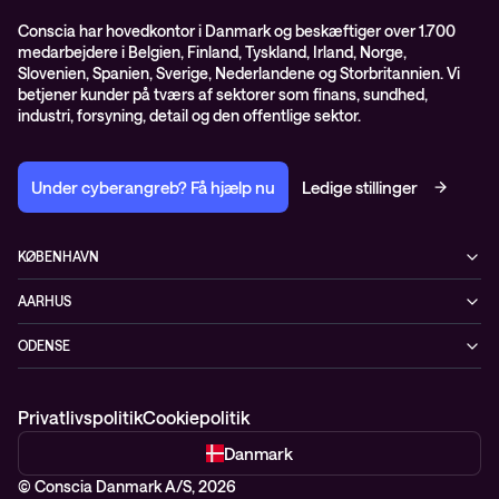
ISO certifikater
Conscia har hovedkontor i Danmark og beskæftiger over 1.700
medarbejdere i Belgien, Finland, Tyskland, Irland, Norge,
Proces for kundeklager
Slovenien, Spanien, Sverige, Nederlandene og Storbritannien. Vi
Salgs- og leveringsbetingelser
betjener kunder på tværs af sektorer som finans, sundhed,
industri, forsyning, detail og den offentlige sektor.
Selskabsoplysninger og SKI-rammeaftale
Under cyberangreb? Få hjælp nu
Ledige stillinger
KØBENHAVN
Østbanegade 135
AARHUS
2100 København Ø
Nannasvej 7
+45 70207780
ODENSE
8230 Åbyhøj
Kærvej 39
5220 Odense SØ
Privatlivspolitik
Cookiepolitik
Danmark
© Conscia Danmark A/S, 2026