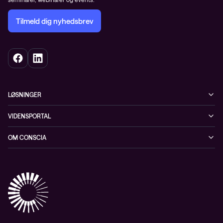
Tilmeld dig nyhedsbrev
LØSNINGER
Cybersecurity
VIDENSPORTAL
Netværk
Blog
OM CONSCIA
Datacenter & Cloud
Events
ESG
Mobility
Kundecases
Karriere
Observability
Videoer
Partnere
Conscia Managed Services
Whitepapers
Presserum
Conscia Services
GDPR – databehandleraftale