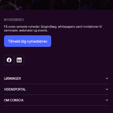
NYHEDSBREV
Få vores seneste nyheder, blogindlæg, whitepapers samt invitationer til
seminarer, webinarer og events.
Tilmeld dig nyhedsbrev
LØSNINGER
Cybersecurity
VIDENSPORTAL
Netværk
Blog
OM CONSCIA
Datacenter & Cloud
Events
ESG
Mobility