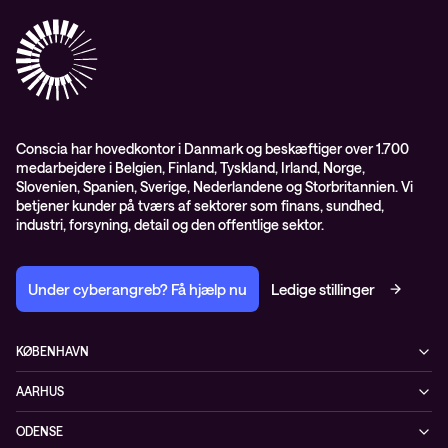
Kundecases
Karriere
Observability
Videoer
Partnere
Conscia Managed Services
Whitepapers
Presserum
Conscia Services
GDPR – databehandleraftale
ISO certifikater
Conscia har hovedkontor i Danmark og beskæftiger over 1.700
medarbejdere i Belgien, Finland, Tyskland, Irland, Norge,
Proces for kundeklager
Slovenien, Spanien, Sverige, Nederlandene og Storbritannien. Vi
Salgs- og leveringsbetingelser
betjener kunder på tværs af sektorer som finans, sundhed,
industri, forsyning, detail og den offentlige sektor.
Selskabsoplysninger og SKI-rammeaftale
Under cyberangreb? Få hjælp nu
Ledige stillinger
KØBENHAVN
Østbanegade 135
AARHUS
2100 København Ø
Nannasvej 7
+45 70207780
ODENSE
8230 Åbyhøj