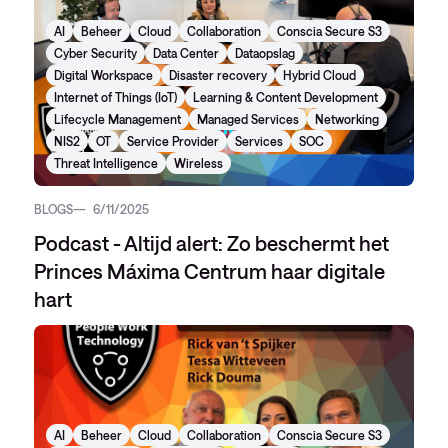
AI
Beheer
Cloud
Collaboration
Conscia Secure S3
Cyber Security
Data Center
Dataopslag
Digital Workspace
Disaster recovery
Hybrid Cloud
Internet of Things (IoT)
Learning & Content Development
Lifecycle Management
Managed Services
Networking
NIS2
OT
Service Provider
Services
SOC
Threat Intelligence
Wireless
BLOGS
6/11/2025
Podcast - Altijd alert: Zo beschermt het
Princes Máxima Centrum haar digitale
hart
AI
Beheer
Cloud
Collaboration
Conscia Secure S3