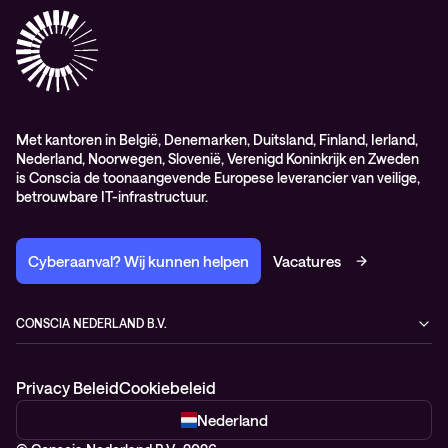
Elite
General Purchasing Conditions (EN)
Healthcare Services
Lifecycle
Professional services
Service delivery platform (CNS)
Met kantoren in België, Denemarken, Duitsland, Finland, Ierland,
Nederland, Noorwegen, Slovenië, Verenigd Koninkrijk en Zweden
is Conscia de toonaangevende Europese leverancier van veilige,
betrouwbare IT-infrastructuur.
Cyberaanval? Wij kunnen helpen
Vacatures
CONSCIA NEDERLAND B.V.
Kampenringweg 47
2803 PE Gouda
Privacy Beleid
Cookiebeleid
Nederland
+31 88 522 88 22
Nederland