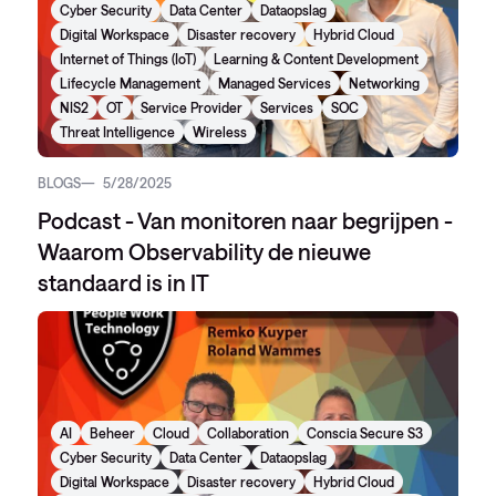
Cyber Security
Data Center
Dataopslag
Digital Workspace
Disaster recovery
Hybrid Cloud
Internet of Things (IoT)
Learning & Content Development
Lifecycle Management
Managed Services
Networking
NIS2
OT
Service Provider
Services
SOC
Threat Intelligence
Wireless
BLOGS
5/28/2025
Podcast - Van monitoren naar begrijpen -
Waarom Observability de nieuwe
standaard is in IT
AI
Beheer
Cloud
Collaboration
Conscia Secure S3
Cyber Security
Data Center
Dataopslag
Digital Workspace
Disaster recovery
Hybrid Cloud