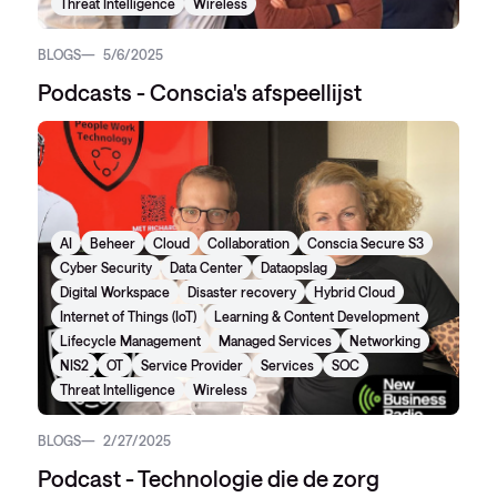
Threat Intelligence
Wireless
BLOGS
5/6/2025
Podcasts - Conscia's afspeellijst
AI
Beheer
Cloud
Collaboration
Conscia Secure S3
Cyber Security
Data Center
Dataopslag
Digital Workspace
Disaster recovery
Hybrid Cloud
Internet of Things (IoT)
Learning & Content Development
Lifecycle Management
Managed Services
Networking
NIS2
OT
Service Provider
Services
SOC
Threat Intelligence
Wireless
BLOGS
2/27/2025
Podcast - Technologie die de zorg