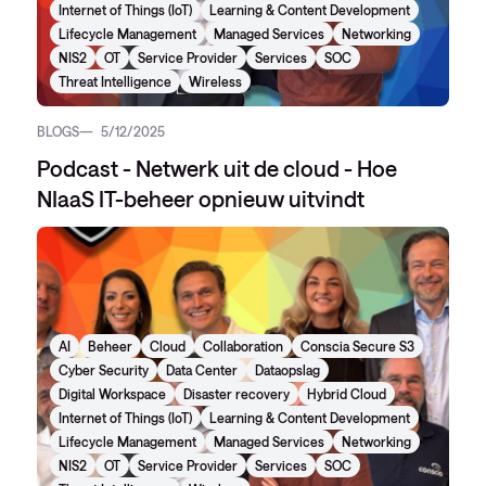
Internet of Things (IoT)
Learning & Content Development
Lifecycle Management
Managed Services
Networking
NIS2
OT
Service Provider
Services
SOC
Threat Intelligence
Wireless
BLOGS
5/12/2025
Podcast - Netwerk uit de cloud - Hoe
NIaaS IT-beheer opnieuw uitvindt
AI
Beheer
Cloud
Collaboration
Conscia Secure S3
Cyber Security
Data Center
Dataopslag
Digital Workspace
Disaster recovery
Hybrid Cloud
Internet of Things (IoT)
Learning & Content Development
Lifecycle Management
Managed Services
Networking
NIS2
OT
Service Provider
Services
SOC