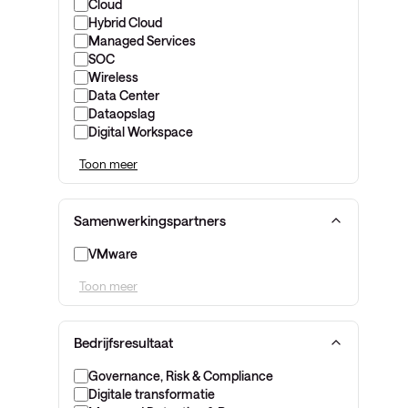
Cloud
Hybrid Cloud
Managed Services
SOC
Wireless
Data Center
Dataopslag
Digital Workspace
Toon meer
Samenwerkingspartners
VMware
Toon meer
Bedrijfsresultaat
Governance, Risk & Compliance
Digitale transformatie