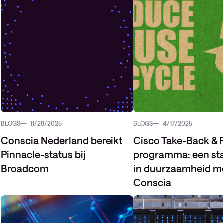
BLOGS
11/28/2025
BLOGS
4/17/2025
Conscia Nederland bereikt
Cisco Take-Back & 
Pinnacle-status bij
programma: een sta
Broadcom
in duurzaamheid m
Conscia