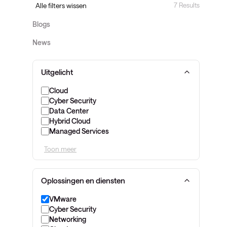
7 Results
Alle filters wissen
Blogs
News
Uitgelicht
Cloud
Cyber Security
Data Center
Hybrid Cloud
Managed Services
Toon meer
Oplossingen en diensten
VMware
Cyber Security
Networking