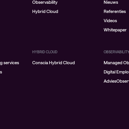
Observability
Nieuws
Hybrid Cloud
Referenties
Videos
Whitepaper
HYBRID CLOUD
OBSERVABILIT
 services
Conscia Hybrid Cloud
Managed Obs
ns
Digital Empl
AdviesObserv