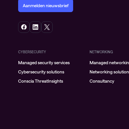
Aanmelden nieuwsbrief
CYBERSECURITY
NETWORKING
Managed security services
Managed networking
Cybersecurity solutions
Networking solutio
Conscia ThreatInsights
Consultancy