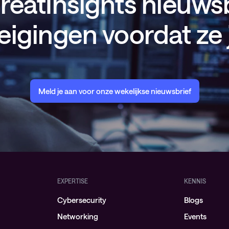
eatInsights nieuwsb
eigingen voordat ze 
Meld je aan voor onze wekelijkse nieuwsbrief
EXPERTISE
KENNIS
Cybersecurity
Blogs
Networking
Events