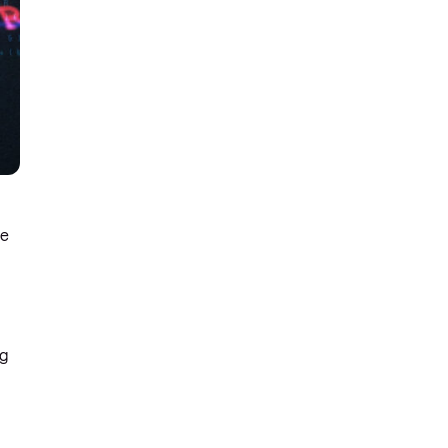
ie
ng