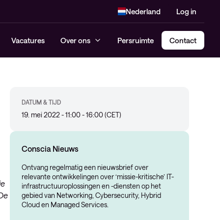
Nederland
Log in
Vacatures
Over ons
Persruimte
Contact
DATUM & TIJD
19. mei 2022 - 11:00 - 16:00 (CET)
Conscia Nieuws
Ontvang regelmatig een nieuwsbrief over
relevante ontwikkelingen over ‘missie-kritische’ IT-
ie
infrastructuuroplossingen en -diensten op het
 De
gebied van Networking, Cybersecurity, Hybrid
Cloud en Managed Services.