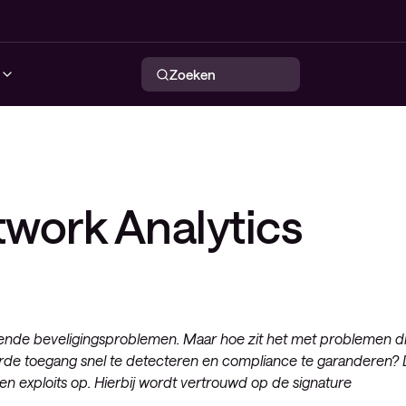
Zoeken
urity services
tworking services
ervability
Conscia Security Operations
Conscia Maturity Assessment
NIaaS het flexibele netwerk
Automatisering in netwerken
work Analytics
ty solutions
solutions
loyee Experience
Center (SOC)
services
Conscia Maturity Assessment
Intelligent WAN
eatInsights
y
ty: Consultancy
Lite
Wireless
Endpoint beveiliging
 services
Network security
very platform (CNS)
kende beveligingsproblemen. Maar hoe zit het met problemen d
eerde toegang snel te detecteren en compliance te garanderen?
ctuur
 exploits op. Hierbij wordt vertrouwd op de signature
rdienst