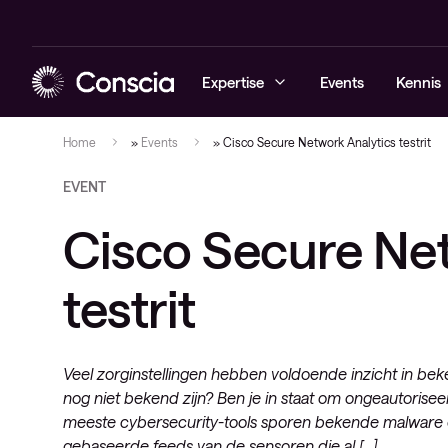
Expertise
Events
Kennis
Home
»
Events
»
Cisco Secure Network Analytics testrit
EVENT
Cybersecurity
Blogs
Managed sec
Managed ne
Managed Obs
Elite
Cisco Secure Net
Networking
Whitepaper
Cybersecuri
Networking 
Digital Emp
Healthcare 
Hybrid cloud
Referenties
Conscia Thr
Consultanc
Observabili
testrit
Lifecycle
Observability
Events
Professional
Conscia services & support
Videos
Service deli
Veel zorginstellingen hebben voldoende inzicht in be
Nieuws
nog niet bekend zijn? Ben je in staat om ongeautoris
IT-infrastru
meeste cybersecurity-tools sporen bekende malware en
Architectuu
gebaseerde feeds van de sensoren die al […]