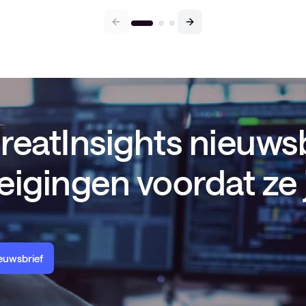
eatInsights nieuwsb
eigingen voordat ze 
ieuwsbrief