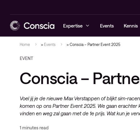
Expertise
Events
Kennis
Home
»
Events
»
Conscia – Partner Event 2025
EVENT
Cybersecurity
Blogs
Managed sec
Managed ne
Managed Obs
Elite
Conscia – Partne
Networking
Whitepaper
Cybersecuri
Networking 
Digital Emp
Healthcare 
Hybrid cloud
Referenties
Conscia Thr
Consultanc
Observabili
Lifecycle
Voel jij je de nieuwe Max Verstappen of blijkt sim-racen
Observability
Events
Professional
komen op ons Partner Event 2025. We gaan erachter ko
Conscia services & support
Videos
vinden en weg zal gaan met de 1e prijs. Wat kun je ver
Service deli
Nieuws
1 minutes read
IT-infrastru
Architectuu