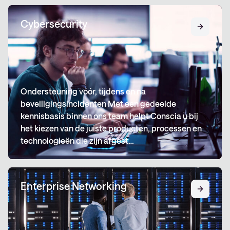
Cybersecurity
Ondersteuning vóór, tijdens en na
beveiligingsincidenten Met een gedeelde
kennisbasis binnen ons team helpt Conscia u bij
het kiezen van de juiste producten, processen en
technologieën die zijn afgest…
Enterprise Networking