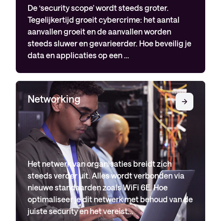
De ‘security scope’ wordt steeds groter.
Tegelijkertijd groeit cybercrime: het aantal
aanvallen groeit en de aanvallen worden
steeds sluwer en gevarieerder. Hoe beveilig je
data en applicaties op een …
Networking
Het netwerk van organisaties breidt zich
steeds verder uit. Alles wordt verbonden via
nieuwe standaarden zoals WiFi 6E. Hoe
optimaliseer je dit netwerk met behoud van de
juiste security en het vereist…