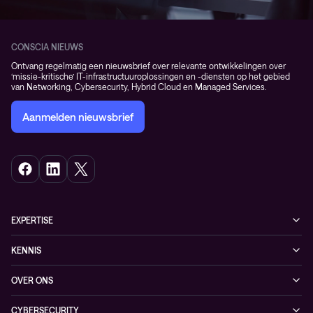
CONSCIA NIEUWS
Ontvang regelmatig een nieuwsbrief over relevante ontwikkelingen over
‘missie-kritische’ IT-infrastructuuroplossingen en -diensten op het gebied
van Networking, Cybersecurity, Hybrid Cloud en Managed Services.
Aanmelden nieuwsbrief
EXPERTISE
Cybersecurity
KENNIS
Networking
Blogs
OVER ONS
Observability
Events
Onze klanten
Hybrid Cloud
CYBERSECURITY