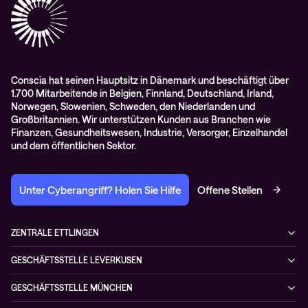
RMA-Antrag
AGB
Conscia hat seinen Hauptsitz in Dänemark und beschäftigt über
1.700 Mitarbeitende in Belgien, Finnland, Deutschland, Irland,
Norwegen, Slowenien, Schweden, den Niederlanden und
Großbritannien. Wir unterstützen Kunden aus Branchen wie
Finanzen, Gesundheitswesen, Industrie, Versorger, Einzelhandel
und dem öffentlichen Sektor.
Unter Cyberangriff? Holen Sie Hilfe
Offene Stellen
ZENTRALE ETTLINGEN
Otto-Hahn-Str. 18
GESCHÄFTSSTELLE LEVERKUSEN
76275 Ettlingen
Düsseldorfer Straße 29
Deutschland
GESCHÄFTSSTELLE MÜNCHEN
51379 Leverkusen
+49 7243 5054-4