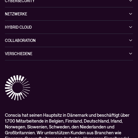
Observability
CYBERSECURITY
News
Finance
Collaboration
Managed Security Services
Podcast
NETZWERKE
Healthcare
Projektanfragen
Cybersecurity-Lösungen
Veranstaltungen
Managed Network Services
Public
HYBRID CLOUD
NIS-2 Quick Check
Videos
Netzwerklösungen
Hybrid Cloud-lösungen
Wie Sie kein zufälliges Opfer einer Cyberattacke werden
COLLABORATION
Whitepaper
Alarmserver
VERSCHIEDENE
Cisco Webex
Datenschutz
Scan2Call für Webex
Impressum
RMA-Antrag
AGB
Conscia hat seinen Hauptsitz in Dänemark und beschäftigt über
1.700 Mitarbeitende in Belgien, Finnland, Deutschland, Irland,
Norwegen, Slowenien, Schweden, den Niederlanden und
Großbritannien. Wir unterstützen Kunden aus Branchen wie