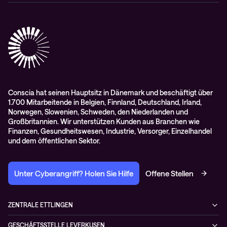
Cisco Webex
Datenschutz
Scan2Call für Webex
Impressum
RMA-Antrag
AGB
Conscia hat seinen Hauptsitz in Dänemark und beschäftigt über
1.700 Mitarbeitende in Belgien, Finnland, Deutschland, Irland,
Norwegen, Slowenien, Schweden, den Niederlanden und
Großbritannien. Wir unterstützen Kunden aus Branchen wie
Finanzen, Gesundheitswesen, Industrie, Versorger, Einzelhandel
und dem öffentlichen Sektor.
Unter Cyberangriff? Holen Sie Hilfe
Offene Stellen
ZENTRALE ETTLINGEN
Otto-Hahn-Str. 18
GESCHÄFTSSTELLE LEVERKUSEN