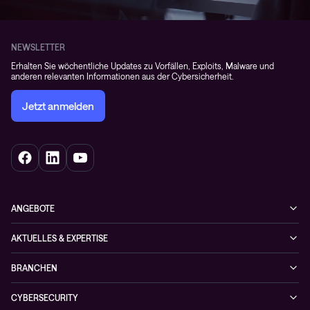
NEWSLETTER
Erhalten Sie wöchentliche Updates zu Vorfällen, Exploits, Malware und
anderen relevanten Informationen aus der Cybersicherheit.
Jetzt anmelden
ANGEBOTE
Cybersecurity
AKTUELLES & EXPERTISE
Netzwerke
Blog
BRANCHEN
Hybrid cloud
Cases
Enterprise
Observability
CYBERSECURITY
News