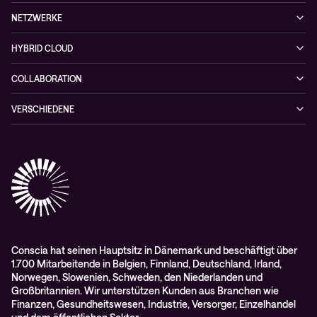
Finance
Collaboration
Managed Security Services
Podcast
NETZWERKE
Healthcare
Projektanfragen
Cybersecurity-Lösungen
Veranstaltungen
Managed Network Services
Public
HYBRID CLOUD
NIS-2 Quick Check
Videos
Netzwerklösungen
Hybrid Cloud-lösungen
Wie Sie kein zufälliges Opfer einer Cyberattacke werden
COLLABORATION
Whitepaper
Alarmserver
VERSCHIEDENE
Cisco Webex
Datenschutz
Scan2Call für Webex
Impressum
RMA-Antrag
AGB
Conscia hat seinen Hauptsitz in Dänemark und beschäftigt über
1.700 Mitarbeitende in Belgien, Finnland, Deutschland, Irland,
Norwegen, Slowenien, Schweden, den Niederlanden und
Großbritannien. Wir unterstützen Kunden aus Branchen wie
Finanzen, Gesundheitswesen, Industrie, Versorger, Einzelhandel