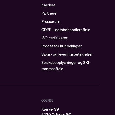
Karriere
Partnere
Presserum
GDPR – databehandleraftale
ISO certifikater
Proces for kundeklager
Salgs- og leveringsbetingelser
Selskabsoplysninger og SKI-
rammeaftale
ODENSE
Kærvej 39
j
5220 Odense SØ