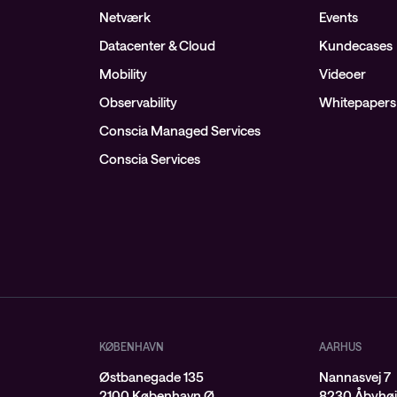
Netværk
Events
Datacenter & Cloud
Kundecases
Mobility
Videoer
Observability
Whitepapers
Conscia Managed Services
Conscia Services
KØBENHAVN
AARHUS
Østbanegade 135
Nannasvej 7
2100 København Ø
8230 Åbyhø