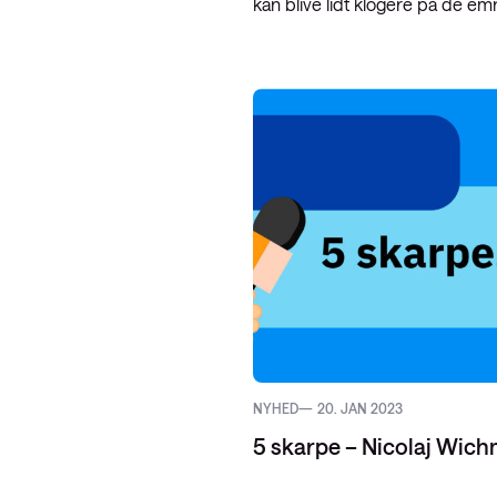
kan blive lidt klogere på de em
Service Pro
Datacenter-
SD-WAN
Public Clou
NYHED
20. JAN 2023
5 skarpe – Nicolaj Wic