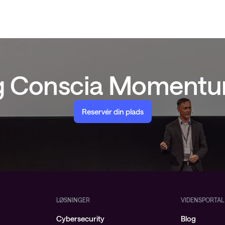
ig Conscia Moment
Reservér din plads
LØSNINGER
VIDENSPORTAL
Cybersecurity
Blog