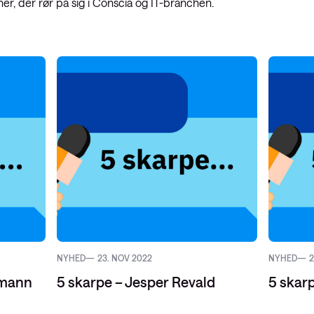
ner, der rør på sig i Conscia og IT-branchen.
vider-netværk
netværk: ACI
d
NYHED
23. NOV 2022
NYHED
2
hmann
5 skarpe – Jesper Revald
5 skar