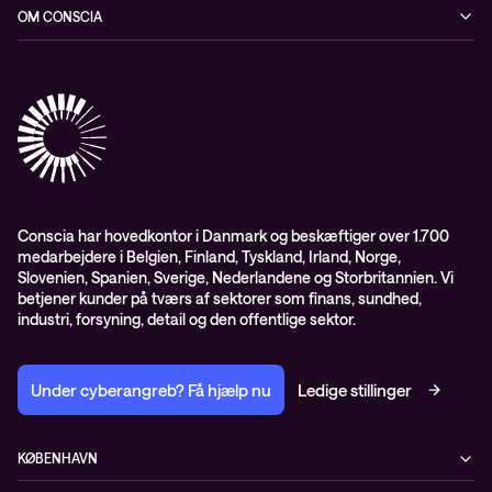
Blog
OM CONSCIA
Datacenter & Cloud
Events
ESG
Mobility
Kundecases
Karriere
Observability
Videoer
Partnere
Conscia Managed Services
Whitepapers
Presserum
Conscia Services
GDPR – databehandleraftale
ISO certifikater
Conscia har hovedkontor i Danmark og beskæftiger over 1.700
medarbejdere i Belgien, Finland, Tyskland, Irland, Norge,
Proces for kundeklager
Slovenien, Spanien, Sverige, Nederlandene og Storbritannien. Vi
Salgs- og leveringsbetingelser
betjener kunder på tværs af sektorer som finans, sundhed,
industri, forsyning, detail og den offentlige sektor.
Selskabsoplysninger og SKI-rammeaftale
Under cyberangreb? Få hjælp nu
Ledige stillinger
KØBENHAVN
Østbanegade 135