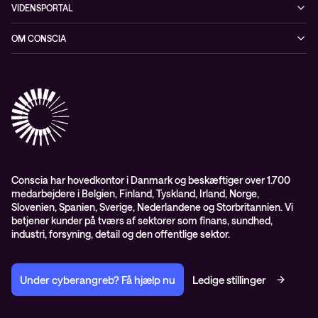
Cybersecurity
VIDENSPORTAL
Netværk
Blog
OM CONSCIA
Datacenter & Cloud
Events
ESG
Mobility
Kundecases
Karriere
Observability
Videoer
Partnere
Conscia Managed Services
Whitepapers
Presserum
Conscia Services
GDPR – databehandleraftale
ISO certifikater
Conscia har hovedkontor i Danmark og beskæftiger over 1.700
medarbejdere i Belgien, Finland, Tyskland, Irland, Norge,
Proces for kundeklager
Slovenien, Spanien, Sverige, Nederlandene og Storbritannien. Vi
Salgs- og leveringsbetingelser
betjener kunder på tværs af sektorer som finans, sundhed,
industri, forsyning, detail og den offentlige sektor.
Selskabsoplysninger og SKI-rammeaftale
Under cyberangreb? Få hjælp nu
Ledige stillinger