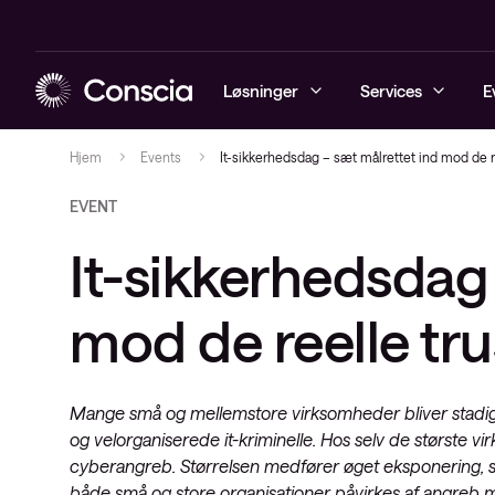
Løsninger
Services
E
Hjem
Events
It-sikkerhedsdag – sæt målrettet ind mod de r
EVENT
Cybersecurity
Conscia Managed Services
Managed Sec
Automatiser
Conscia Hy
Managed Obs
Conscia Ser
Conscia Cyb
It-sikkerhedsdag 
Netværk
Conscia Services
Cybersecuri
Software-De
Secure Acce
Digital Emp
Conscia Li
Security Mo
SASE
Datacenter & Cloud
MPLS og Se
Advisory
Conscia Clo
Managed De
mod de reelle tru
Analytics & V
Observability
Network Fun
Network as 
(NFV)
Server
Mobility
Mange små og mellemstore virksomheder bliver stadig 
Network Ser
Storage
og velorganiserede it-kriminelle. Hos selv de største 
(NSO)
Hyper Conv
cyberangreb. Størrelsen medfører øget eksponering, st
Optisk Net
Infrastructu
både små og store organisationer påvirkes af angreb 