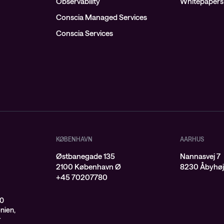
Observability
Whitepapers
Conscia Managed Services
Conscia Services
KØBENHAVN
AARHUS
Østbanegade 135
Nannasvej 7
2100 København Ø
8230 Åbyhø
+45 70207780
00
enien,
r