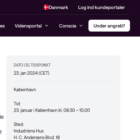
Danmark
Log ind kundeportaler
es
Vidensportal
Conscia
Under angreb?
Incident response Hotline
Compliance
Multi Factor Authentification
DATO OG TIDSPUNKT
Managed SIEM og MDR
Penetrationtest
(MFA)
23. jan 2024 (CET)
Konsulenttjenester
Dark Web monitoring
Secure Access Service Edge –
Cybersikkerhedsanalyse
SASE
København
Threat Alert
Risk Assessment
Privileged Access Management
Tid:
Managed Detection and
(PAM)
23. januar i København kl. 08:30 – 15:00
NIS2
Response (MDR)
le
Software-Defined Access (SDA)
Modenhedsanalyse
Sted:
Industriens Hus
t
CIS-kontroller Assessment
H. C. Andersens Blvd. 18