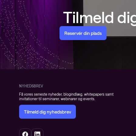
Tilmeld d
Reservér din plads
NYHEDSBREV
Få vores seneste nyheder, blogindlæg, whitepapers samt
invitationer til seminarer, webinarer og events.
Tilmeld dig nyhedsbrev