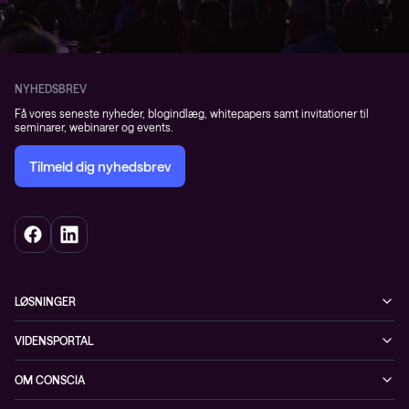
NYHEDSBREV
Få vores seneste nyheder, blogindlæg, whitepapers samt invitationer til
seminarer, webinarer og events.
Tilmeld dig nyhedsbrev
LØSNINGER
Cybersecurity
VIDENSPORTAL
Netværk
Blog
OM CONSCIA
Datacenter & Cloud
Events