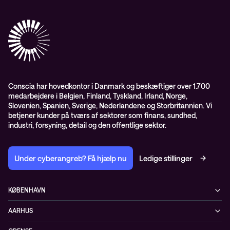
ESG
Mobility
Kundecases
Karriere
Observability
Videoer
Partnere
Conscia Managed Services
Whitepapers
Presserum
Conscia Services
GDPR – databehandleraftale
ISO certifikater
Conscia har hovedkontor i Danmark og beskæftiger over 1.700
medarbejdere i Belgien, Finland, Tyskland, Irland, Norge,
Proces for kundeklager
Slovenien, Spanien, Sverige, Nederlandene og Storbritannien. Vi
Salgs- og leveringsbetingelser
betjener kunder på tværs af sektorer som finans, sundhed,
industri, forsyning, detail og den offentlige sektor.
Selskabsoplysninger og SKI-rammeaftale
Under cyberangreb? Få hjælp nu
Ledige stillinger
KØBENHAVN
Østbanegade 135
AARHUS
2100 København Ø
Nannasvej 7
+45 70207780