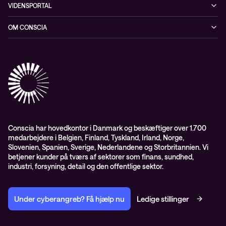
Cybersecurity
VIDENSPORTAL
Netværk
Blog
OM CONSCIA
Datacenter & Cloud
Events
ESG
Mobility
Kundecases
Karriere
Observability
Videoer
Partnere
Conscia Managed Services
Whitepapers
Presserum
Conscia Services
GDPR – databehandleraftale
ISO certifikater
Conscia har hovedkontor i Danmark og beskæftiger over 1.700
medarbejdere i Belgien, Finland, Tyskland, Irland, Norge,
Proces for kundeklager
Slovenien, Spanien, Sverige, Nederlandene og Storbritannien. Vi
Salgs- og leveringsbetingelser
betjener kunder på tværs af sektorer som finans, sundhed,
industri, forsyning, detail og den offentlige sektor.
Selskabsoplysninger og SKI-rammeaftale
Under cyberangreb? Få hjælp nu
Ledige stillinger