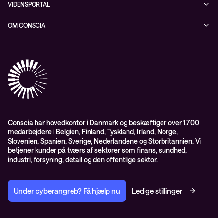
VIDENSPORTAL
Netværk
Blog
OM CONSCIA
Datacenter & Cloud
Events
ESG
Mobility
Kundecases
Karriere
Observability
Videoer
Partnere
Conscia Managed Services
Whitepapers
Presserum
Conscia Services
GDPR – databehandleraftale
ISO certifikater
Conscia har hovedkontor i Danmark og beskæftiger over 1.700
medarbejdere i Belgien, Finland, Tyskland, Irland, Norge,
Proces for kundeklager
Slovenien, Spanien, Sverige, Nederlandene og Storbritannien. Vi
Salgs- og leveringsbetingelser
betjener kunder på tværs af sektorer som finans, sundhed,
industri, forsyning, detail og den offentlige sektor.
Selskabsoplysninger og SKI-rammeaftale
Under cyberangreb? Få hjælp nu
Ledige stillinger