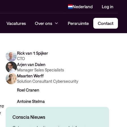
Nederland
Log in
Vacatures
Over ons
Persruimte
Contact
Rick van ’t Spijker
CTO
Arjen van Dalen
Manager Sales Specialists
Maarten Werff
Solution Consultant Cybersecurity
Roel Cranen
Antoine Stelma
re
e
Conscia Nieuws