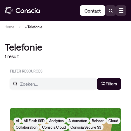
Contact
Home
»
Telefonie
Telefonie
1 result
FILTER RESOURCES
Filters
AI
All Flash SSD
Analytics
Automation
Beheer
Cloud
Collaboration
Conscia Cloud
Conscia Secure S3