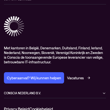
AdviesObservability: Consultancy
General Sales and Delivery Conditions (EN)
Conscia Customer Excellence
Algemene inkoopvoorwaarden
Elite
General Purchasing Conditions (EN)
Healthcare Services
Lifecycle
Professional services
Service delivery platform (CNS)
Met kantoren in België, Denemarken, Duitsland, Finland, Ierland,
Nederland, Noorwegen, Slovenië, Verenigd Koninkrijk en Zweden
is Conscia de toonaangevende Europese leverancier van veilige,
betrouwbare IT-infrastructuur.
Cyberaanval? Wij kunnen helpen
Vacatures
CONSCIA NEDERLAND B.V.
Kampenringweg 47
2803 PE Gouda
Privacy Beleid
Cookiebeleid