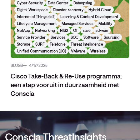
Cyber Security
Data Center
Dataopslag
Digital Workspace
Disaster recovery
Hybrid Cloud
Internet of Things (IoT)
Learning & Content Development
Lifecycle Management
Managed Services
Mobility
NetApp
Networking
NIS2
OT
sase
sd-wan
Service Provider
Services
SOC
Software
Sourcing
Storage
SURF
Telefonie
Threat Intelligence
Unified Communication (UC)
VMware
Wireless
BLOGS
4/17/2025
Cisco Take-Back & Re-Use programma:
een stap vooruit in duurzaamheid met
Conscia
Conscia ThreatInsights