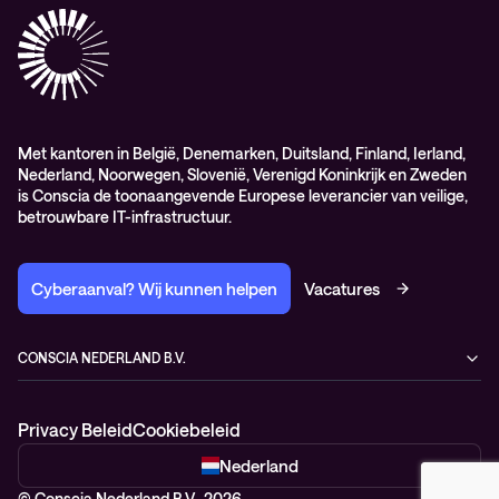
Elite
General Purchasing Conditions (EN)
Healthcare Services
Lifecycle
Professional services
Service delivery platform (CNS)
Met kantoren in België, Denemarken, Duitsland, Finland, Ierland,
Nederland, Noorwegen, Slovenië, Verenigd Koninkrijk en Zweden
is Conscia de toonaangevende Europese leverancier van veilige,
betrouwbare IT-infrastructuur.
Cyberaanval? Wij kunnen helpen
Vacatures
CONSCIA NEDERLAND B.V.
Kampenringweg 47
2803 PE Gouda
Privacy Beleid
Cookiebeleid
Nederland
+31 88 522 88 22
Nederland
© Conscia Nederland B.V., 2026