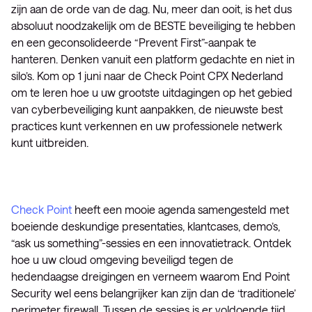
zijn aan de orde van de dag. Nu, meer dan ooit, is het dus
absoluut noodzakelijk om de BESTE beveiliging te hebben
en een geconsolideerde “Prevent First”-aanpak te
hanteren. Denken vanuit een platform gedachte en niet in
silo’s. Kom op 1 juni naar de Check Point CPX Nederland
om te leren hoe u uw grootste uitdagingen op het gebied
van cyberbeveiliging kunt aanpakken, de nieuwste best
practices kunt verkennen en uw professionele netwerk
kunt uitbreiden.
Check Point
heeft een mooie agenda samengesteld met
boeiende deskundige presentaties, klantcases, demo’s,
“ask us something”-sessies en een innovatietrack. Ontdek
hoe u uw cloud omgeving beveiligd tegen de
hedendaagse dreigingen en verneem waarom End Point
Security wel eens belangrijker kan zijn dan de ‘traditionele’
perimeter firewall. Tussen de sessies is er voldoende tijd