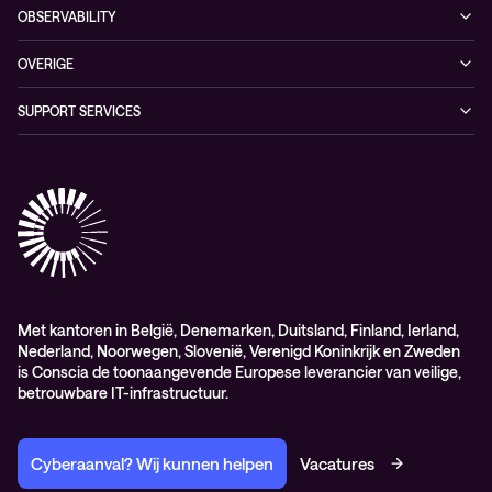
Conscia Hybrid Cloud
OBSERVABILITY
Consultancy
Managed Observability
OVERIGE
Digital Employee Experience
Algemene verkoop – en leverings-voorwaarden
SUPPORT SERVICES
AdviesObservability: Consultancy
General Sales and Delivery Conditions (EN)
Conscia Customer Excellence
Algemene inkoopvoorwaarden
Elite
General Purchasing Conditions (EN)
Healthcare Services
Lifecycle
Professional services
Service delivery platform (CNS)
Met kantoren in België, Denemarken, Duitsland, Finland, Ierland,
Nederland, Noorwegen, Slovenië, Verenigd Koninkrijk en Zweden
is Conscia de toonaangevende Europese leverancier van veilige,
betrouwbare IT-infrastructuur.
Cyberaanval? Wij kunnen helpen
Vacatures