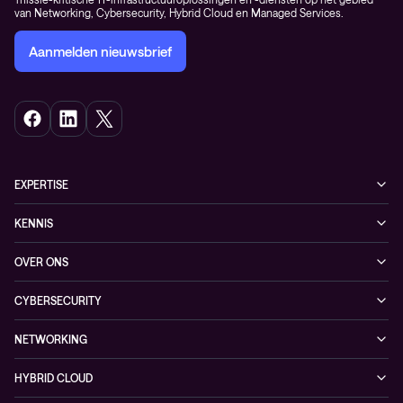
van Networking, Cybersecurity, Hybrid Cloud en Managed Services.
Aanmelden nieuwsbrief
EXPERTISE
Cybersecurity
KENNIS
Networking
Blogs
OVER ONS
Observability
Events
Onze klanten
Hybrid Cloud
CYBERSECURITY
Nieuws
Partners
Managed security services
Referenties
NETWORKING
Duurzaamheid
Cybersecurity solutions
Videos
Managed networking services
Persruimte
HYBRID CLOUD
Conscia ThreatInsights
Whitepaper
Networking solutions