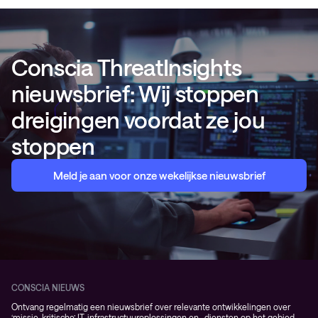
Conscia ThreatInsights
nieuwsbrief: Wij stoppen
dreigingen voordat ze jou
stoppen
Meld je aan voor onze wekelijkse nieuwsbrief
CONSCIA NIEUWS
Ontvang regelmatig een nieuwsbrief over relevante ontwikkelingen over
‘missie-kritische’ IT-infrastructuuroplossingen en -diensten op het gebied