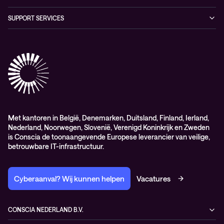
Digital Employee Experience
Algemene verkoop – en leverings-voorwaarden
SUPPORT SERVICES
AdviesObservability: Consultancy
General Sales and Delivery Conditions (EN)
Conscia Customer Excellence
Algemene inkoopvoorwaarden
Elite
General Purchasing Conditions (EN)
Healthcare Services
Lifecycle
Professional services
Service delivery platform (CNS)
Met kantoren in België, Denemarken, Duitsland, Finland, Ierland,
Nederland, Noorwegen, Slovenië, Verenigd Koninkrijk en Zweden
is Conscia de toonaangevende Europese leverancier van veilige,
betrouwbare IT-infrastructuur.
Cyberaanval? Wij kunnen helpen
Vacatures
CONSCIA NEDERLAND B.V.