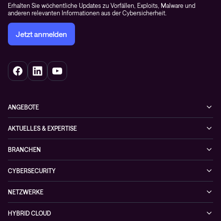
Erhalten Sie wöchentliche Updates zu Vorfällen, Exploits, Malware und
anderen relevanten Informationen aus der Cybersicherheit.
Jetzt anmelden
ANGEBOTE
Cybersecurity
AKTUELLES & EXPERTISE
Netzwerke
Blog
BRANCHEN
Hybrid cloud
Cases
Enterprise
Observability
CYBERSECURITY
News
Finance
Collaboration
Managed Security Services
Podcast
NETZWERKE
Healthcare
Projektanfragen
Cybersecurity-Lösungen
Veranstaltungen
Managed Network Services
Public
HYBRID CLOUD
NIS-2 Quick Check