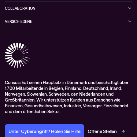
Videos
Netzwerklösungen
Hybrid Cloud-lösungen
Wie Sie kein zufälliges Opfer einer Cyberattacke werden
COLLABORATION
Whitepaper
Alarmserver
VERSCHIEDENE
Cisco Webex
Datenschutz
Scan2Call für Webex
Impressum
RMA-Antrag
AGB
Conscia hat seinen Hauptsitz in Dänemark und beschäftigt über
1.700 Mitarbeitende in Belgien, Finnland, Deutschland, Irland,
Norwegen, Slowenien, Schweden, den Niederlanden und
Großbritannien. Wir unterstützen Kunden aus Branchen wie
Finanzen, Gesundheitswesen, Industrie, Versorger, Einzelhandel
und dem öffentlichen Sektor.
Unter Cyberangriff? Holen Sie Hilfe
Offene Stellen