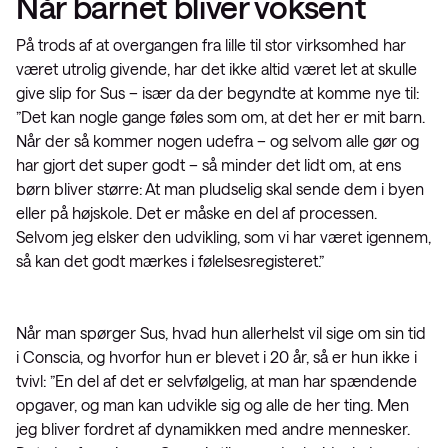
Når barnet bliver voksent
På trods af at overgangen fra lille til stor virksomhed har
været utrolig givende, har det ikke altid været let at skulle
give slip for Sus – især da der begyndte at komme nye til:
”Det kan nogle gange føles som om, at det her er mit barn.
Når der så kommer nogen udefra – og selvom alle gør og
har gjort det super godt – så minder det lidt om, at ens
børn bliver større: At man pludselig skal sende dem i byen
eller på højskole. Det er måske en del af processen.
Selvom jeg elsker den udvikling, som vi har været igennem,
så kan det godt mærkes i følelsesregisteret.”
Når man spørger Sus, hvad hun allerhelst vil sige om sin tid
i Conscia, og hvorfor hun er blevet i 20 år, så er hun ikke i
tvivl: ”En del af det er selvfølgelig, at man har spændende
opgaver, og man kan udvikle sig og alle de her ting. Men
jeg bliver fordret af dynamikken med andre mennesker.