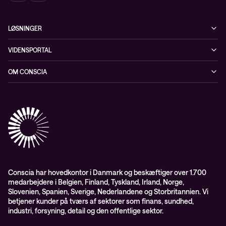
LØSNINGER
Cybersecurity
VIDENSPORTAL
Netværk
Blog
OM CONSCIA
Datacenter & Cloud
Events
ESG
Mobility
Kundecases
Karriere
Observability
Videoer
Partnere
Conscia Managed Services
Whitepapers
Presserum
Conscia Services
GDPR – databehandleraftale
ISO certifikater
Conscia har hovedkontor i Danmark og beskæftiger over 1.700
medarbejdere i Belgien, Finland, Tyskland, Irland, Norge,
Proces for kundeklager
Slovenien, Spanien, Sverige, Nederlandene og Storbritannien. Vi
Salgs- og leveringsbetingelser
betjener kunder på tværs af sektorer som finans, sundhed,
industri, forsyning, detail og den offentlige sektor.
Selskabsoplysninger og SKI-rammeaftale