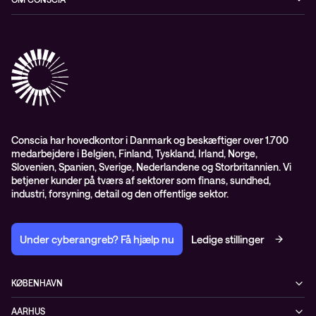
Datacenter & Cloud
Events
ESG
Mobility
Kundecases
Karriere
Observability
Videoer
Partnere
Conscia Managed Services
Whitepapers
Presserum
Conscia Services
GDPR – databehandleraftale
ISO certifikater
Conscia har hovedkontor i Danmark og beskæftiger over 1.700
medarbejdere i Belgien, Finland, Tyskland, Irland, Norge,
Proces for kundeklager
Slovenien, Spanien, Sverige, Nederlandene og Storbritannien. Vi
Salgs- og leveringsbetingelser
betjener kunder på tværs af sektorer som finans, sundhed,
industri, forsyning, detail og den offentlige sektor.
Selskabsoplysninger og SKI-rammeaftale
Under cyberangreb? Få hjælp nu
Ledige stillinger
KØBENHAVN
Østbanegade 135
AARHUS