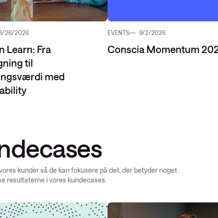
8/26/2026
EVENTS
9/2/2026
n Learn: Fra
Conscia Momentum 20
ning til
ningsværdi med
bility
ndecases
 vores kunder så de kan fokusere på det, der betyder noget
se resultaterne i vores kundecases.