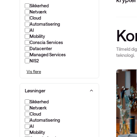
Sikkerhed
Netværk
Cloud
Automatisering
Ko
AI
Mobility
Conscia Services
Datacenter
Tilmeld dig
Managed Services
teknologi.
NIS2
Vis flere
Løsninger
Sikkerhed
Netværk
Cloud
Automatisering
AI
Mobility