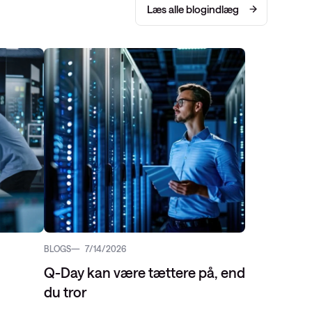
Læs alle blogindlæg
BLOGS
7/14/2026
l
Q-Day kan være tættere på, end
du tror