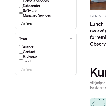
Conscia Services
Datacenter
Software
Managed Services
EVENTS
Lunch '
Vis flere
overvåg
forret
Type
Observa
Author
Contact
5_skarpe
TikTok
Ku
Vis flere
Vi hjælper
for dem – 