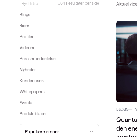
664 Resultater per side
Ryd filtre
Aktuel vid
Service Pro
Datacenter-
Blogs
SD-WAN
Public Clou
Sider
Profiler
Videoer
Pressemeddelelse
Nyheder
Kundecases
Whitepapers
Events
BLOGS
7
Produktblade
Quantu
den ene
Populære emner
krypter