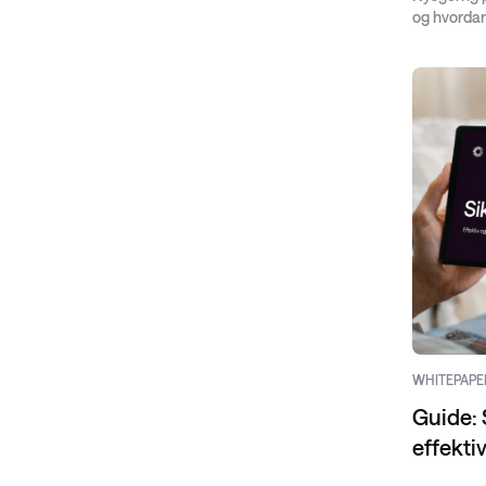
og hvordan 
WHITEPAPE
Guide: 
effekti