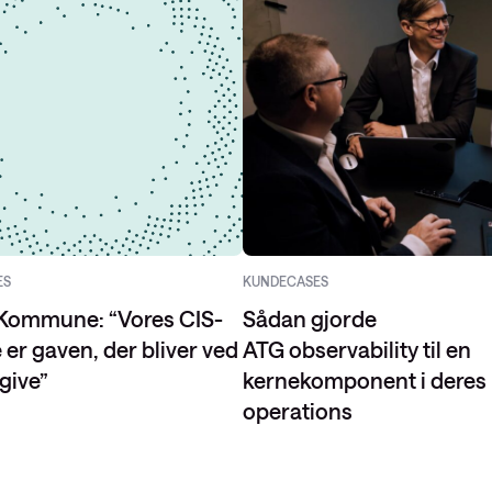
ES
KUNDECASES
Kommune: “Vores CIS-
Sådan gjorde
 er gaven, der bliver ved
ATG observability til en
 give”
kernekomponent i deres 
operations