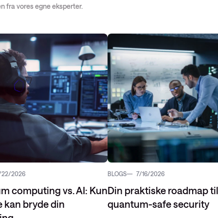
en fra vores egne eksperter.
vider-netværk
netværk: ACI
d
/22/2026
BLOGS
7/16/2026
m computing vs. AI: Kun
Din praktiske roadmap ti
 kan bryde din
quantum-safe security
ing