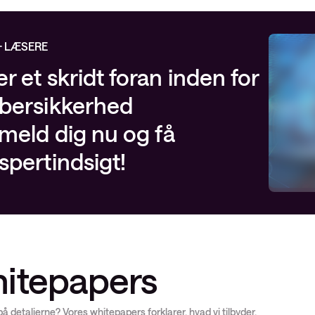
+ LÆSERE
r et skridt foran inden for
bersikkerhed
lmeld dig nu og få
spertindsigt!
itepapers
å detaljerne? Vores whitepapers forklarer, hvad vi tilbyder,