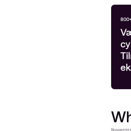
800
Væ
cy
Ti
ek
Wh
Nysgerrig p