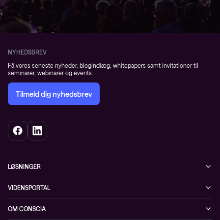
NYHEDSBREV
Få vores seneste nyheder, blogindlæg, whitepapers samt invitationer til
seminarer, webinarer og events.
Tilmeld dig nyhedsbrev
LØSNINGER
Cybersecurity
VIDENSPORTAL
Netværk
Blog
OM CONSCIA
Datacenter & Cloud
Events