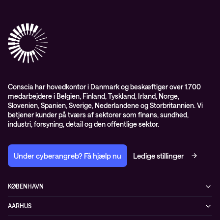
ESG
Mobility
Kundecases
Karriere
Observability
Videoer
Partnere
Conscia Managed Services
Whitepapers
Presserum
Conscia Services
GDPR – databehandleraftale
ISO certifikater
Conscia har hovedkontor i Danmark og beskæftiger over 1.700
medarbejdere i Belgien, Finland, Tyskland, Irland, Norge,
Proces for kundeklager
Slovenien, Spanien, Sverige, Nederlandene og Storbritannien. Vi
Salgs- og leveringsbetingelser
betjener kunder på tværs af sektorer som finans, sundhed,
industri, forsyning, detail og den offentlige sektor.
Selskabsoplysninger og SKI-rammeaftale
Under cyberangreb? Få hjælp nu
Ledige stillinger
KØBENHAVN
Østbanegade 135
AARHUS
2100 København Ø