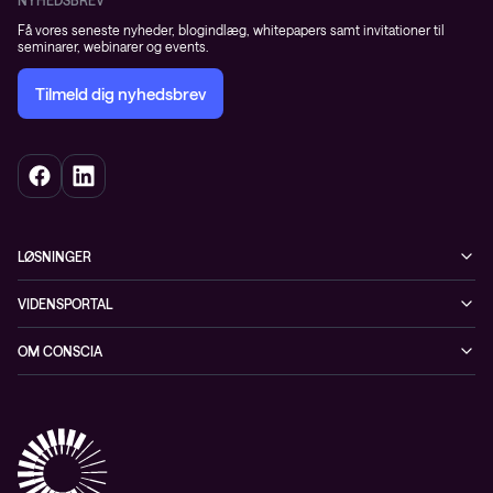
NYHEDSBREV
Få vores seneste nyheder, blogindlæg, whitepapers samt invitationer til
seminarer, webinarer og events.
Tilmeld dig nyhedsbrev
LØSNINGER
Cybersecurity
VIDENSPORTAL
Netværk
Blog
OM CONSCIA
Datacenter & Cloud
Events
ESG
Mobility
Kundecases
Karriere
Observability
Videoer
Partnere
Conscia Managed Services
Whitepapers