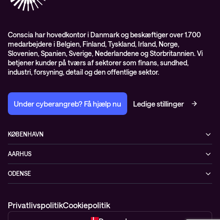
Presserum
Conscia Services
GDPR – databehandleraftale
ISO certifikater
Conscia har hovedkontor i Danmark og beskæftiger over 1.700
medarbejdere i Belgien, Finland, Tyskland, Irland, Norge,
Proces for kundeklager
Slovenien, Spanien, Sverige, Nederlandene og Storbritannien. Vi
Salgs- og leveringsbetingelser
betjener kunder på tværs af sektorer som finans, sundhed,
industri, forsyning, detail og den offentlige sektor.
Selskabsoplysninger og SKI-rammeaftale
Under cyberangreb? Få hjælp nu
Ledige stillinger
KØBENHAVN
Østbanegade 135
AARHUS
2100 København Ø
Nannasvej 7
+45 70207780
ODENSE
8230 Åbyhøj
Kærvej 39
5220 Odense SØ
Privatlivspolitik
Cookiepolitik