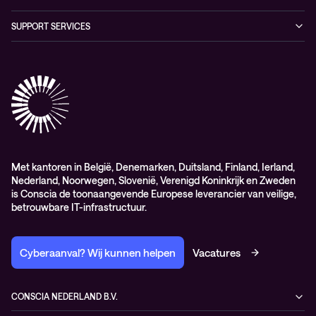
Digital Employee Experience
Algemene verkoop – en leverings-voorwaarden
SUPPORT SERVICES
AdviesObservability: Consultancy
General Sales and Delivery Conditions (EN)
Conscia Customer Excellence
Algemene inkoopvoorwaarden
Elite
General Purchasing Conditions (EN)
Healthcare Services
Lifecycle
Professional services
Service delivery platform (CNS)
Met kantoren in België, Denemarken, Duitsland, Finland, Ierland,
Nederland, Noorwegen, Slovenië, Verenigd Koninkrijk en Zweden
is Conscia de toonaangevende Europese leverancier van veilige,
betrouwbare IT-infrastructuur.
Cyberaanval? Wij kunnen helpen
Vacatures
CONSCIA NEDERLAND B.V.