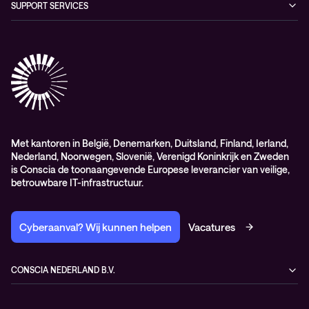
SUPPORT SERVICES
AdviesObservability: Consultancy
General Sales and Delivery Conditions (EN)
Conscia Customer Excellence
Algemene inkoopvoorwaarden
Elite
General Purchasing Conditions (EN)
Healthcare Services
Lifecycle
Professional services
Service delivery platform (CNS)
Met kantoren in België, Denemarken, Duitsland, Finland, Ierland,
Nederland, Noorwegen, Slovenië, Verenigd Koninkrijk en Zweden
is Conscia de toonaangevende Europese leverancier van veilige,
betrouwbare IT-infrastructuur.
Cyberaanval? Wij kunnen helpen
Vacatures
CONSCIA NEDERLAND B.V.
Kampenringweg 47
2803 PE Gouda