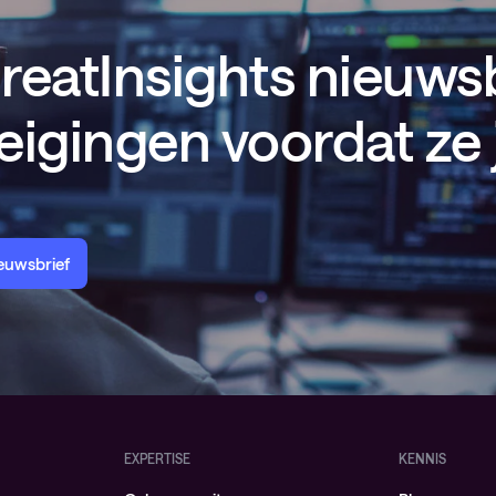
eatInsights nieuwsb
eigingen voordat ze 
ieuwsbrief
EXPERTISE
KENNIS