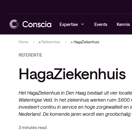
Expertise
Events
Kennis
Home
»
Referenties
»
HagaZiekenhuis
REFERENTIE
Cybersecurity
Blogs
Managed sec
Managed ne
Managed Obs
Elite
HagaZiekenhuis
Networking
Whitepaper
Cybersecuri
Networking 
Digital Emp
Healthcare 
Hybrid cloud
Referenties
Conscia Thr
Consultanc
Observabili
Lifecycle
Het HagaZiekenhuis in Den Haag bestaat uit vier locatie
Observability
Events
Professional
Wateringse Veld. In het ziekenhuis werken ruim 3.600
Conscia services & support
Videos
investeert continu in service en hoge zorgkwaliteit en 
Service deli
Nederland. De komende jaren wordt een grootschalig r
Nieuws
IT-infrastru
Architectuu
3 minutes read