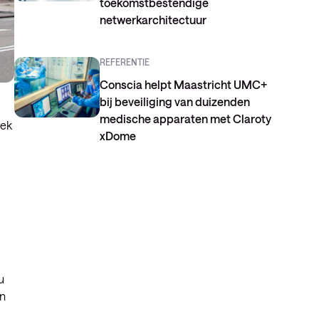
toekomstbestendige
netwerkarchitectuur
REFERENTIE
Conscia helpt Maastricht UMC+
bij beveiliging van duizenden
medische apparaten met Claroty
iek
xDome
u
an