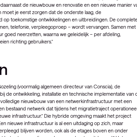
at daarnaast de nieuwbouw en renovatie en een nieuwe manier v
moet je eerst zorgen dat de onderste laag, de
nd op toekomstige ontwikkelingen en uitbreidingen. De complet
temen, telefonie, verpleegoproep – wordt vervangen. Samen met
 goed neerzetten, waarna we geleidelijk – per afdeling,
en richting gebruikers.”
an
c Gozeling (voormalig algemeen directeur van Conscia), de
ij de ontwikkeling, installatie en technische implementatie van 
om volledige nieuwbouw van een netwerkinfrastructuur met een
n bestaand netwerk dat tijdens het migratietraject operationee
we infrastructuur.” Die hybride omgeving maakt het project
n nieuwe infrastructuur is al een uitdaging op zich, maar
verpleegd blijven worden, ook als de etages boven en onder