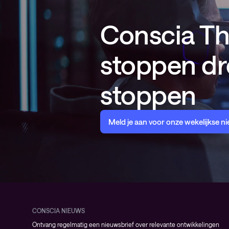
Conscia Thr
stoppen dr
stoppen
Meld je aan voor onze wekelijkse n
CONSCIA NIEUWS
Ontvang regelmatig een nieuwsbrief over relevante ontwikkelingen