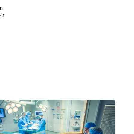
en
lls