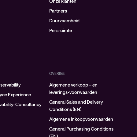
Onze klanten
Partners
Duurzaamheid
Persruimte
Y
OVERIGE
ervability
Algemene verkoop – en
leverings-voorwaarden
oyee Experience
General Sales and Delivery
ability: Consultancy
Conditions (EN)
Algemene inkoopvoorwaarden
General Purchasing Conditions
(EN)