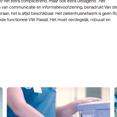
kt het extra complicerend, maar ook extra uitdagend.” Het
en van communicatie en informatievoorziening, benadrukt Van d
an, het is altijd beschikbaar. Het ziekenhuisnetwerk is geen Ro
de functionele VW Passat. Het moet oerdegelijk, robuust en