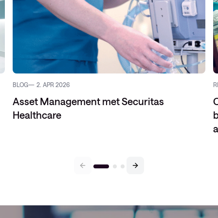
BLOG
2. APR 2026
R
Asset Management met Securitas
C
Healthcare
b
a