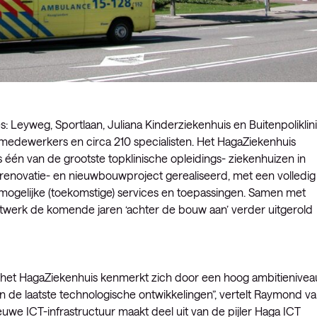
s: Leyweg, Sportlaan, Juliana Kinderziekenhuis en Buitenpoliklin
 medewerkers en circa 210 specialisten. Het HagaZiekenhuis
is één van de grootste topklinische opleidings- ziekenhuizen in
renovatie- en nieuwbouwproject gerealiseerd, met een volledig
e mogelijke (toekomstige) services en toepassingen. Samen met
twerk de komende jaren ‘achter de bouw aan’ verder uitgerold
 het HagaZiekenhuis kenmerkt zich door een hoog ambitienivea
van de laatste technologische ontwikkelingen”, vertelt Raymond v
we ICT-infrastructuur maakt deel uit van de pijler Haga ICT