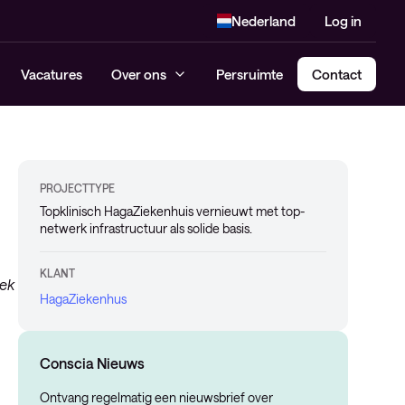
Nederland
Log in
Vacatures
Over ons
Persruimte
Contact
PROJECTTYPE
Topklinisch HagaZiekenhuis vernieuwt met top-
netwerk infrastructuur als solide basis.
KLANT
iek
HagaZiekenhus
Conscia Nieuws
Ontvang regelmatig een nieuwsbrief over