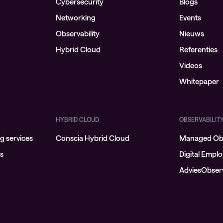
Cybersecurity
Blogs
Networking
Events
Observability
Nieuws
Hybrid Cloud
Referenties
Videos
Whitepaper
HYBRID CLOUD
OBSERVABILIT
 services
Conscia Hybrid Cloud
Managed Obs
ns
Digital Empl
AdviesObserv