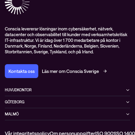
Pressnyheter
Conscia levererar lösningar inom cybersäkerhet, nätverk,
datacenter och observabilitet till kunder med verksamhetskritisk
IT-infrastruktur. Vi är idag över 1 700 medarbetare på kontor i
Danmark, Norge, Finland, Nederländerna, Belgien, Slovenien,
Storbritannien, Sverige, Tyskland, och på Irland.
Kontakta oss
Läs mer om Conscia Sverige
HUVUDKONTOR
Rålambsvägen 17, 16tr
GÖTEBORG
112 59 Stockholm
MIMO, Mölndals bro 7
+46 (0)8 765 53 00
MALMÖ
431 30 Mölndal
WTC, Skeppsgatan 19
211 11 Malmö
Vår integritetspolicy
Om personuppgifter
ISO 9001
ISO 1400