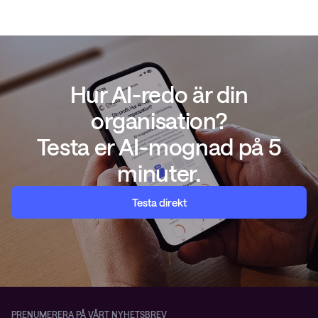
Hur AI-redo är din
organisation?
Testa er AI-mognad på 5
minuter.
Testa direkt
PRENUMERERA PÅ VÅRT NYHETSBREV