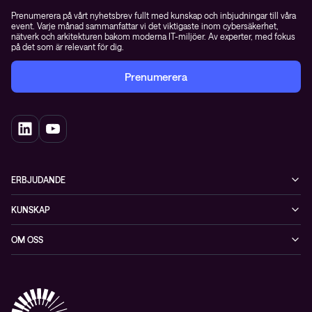
Prenumerera på vårt nyhetsbrev fullt med kunskap och inbjudningar till våra
event. Varje månad sammanfattar vi det viktigaste inom cybersäkerhet,
nätverk och arkitekturen bakom moderna IT-miljöer. Av experter, med fokus
på det som är relevant för dig.
Prenumerera
ERBJUDANDE
Cybersäkerhet
KUNSKAP
Datacenter & moln
Blogg
OM OSS
Nätverk & WiFi
Event
Om Conscia Sverige
Observabilitet
Mejlkurser
Medarbetare
Whitepapers & guider
Kontakt