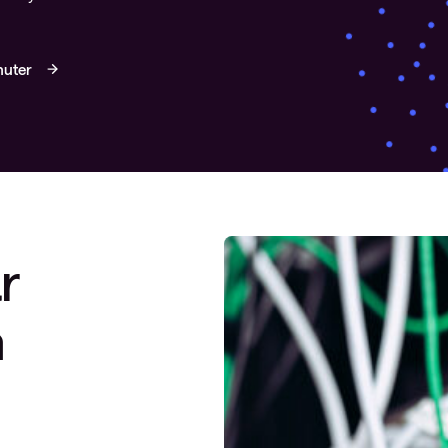
nuter
r
n