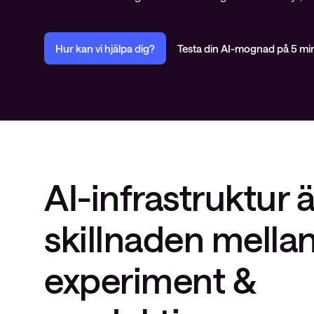
insights
Nyhetsbrev ThreatInsights
Hur kan vi hjälpa dig?
Testa din AI-mognad på 5 mi
Cisco Live
Tech notes
Ämnen
AI-infrastruktur
ä
skillnaden mella
experiment &