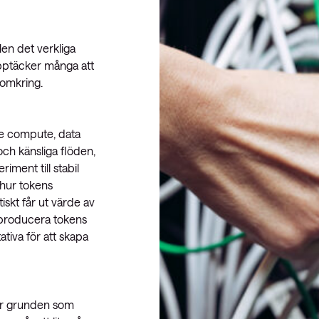
Men det verkliga
upptäcker många att
t omkring.
de compute, data
och känsliga flöden,
iment till stabil
 hur tokens
tiskt får ut värde av
 producera tokens
itativa för att skapa
t är grunden som