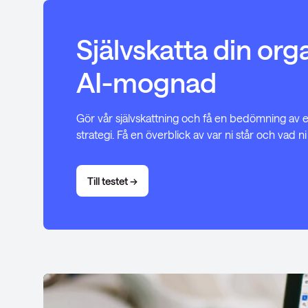
Självskatta din org
AI-mognad
Gör vår självskattning och få en bedömning av er
strategi. Få en överblick av var ni står och vad ni
Till testet ->