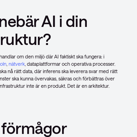
nebär AI i din
truktur?
r handlar om den miljö där AI faktiskt ska fungera: i
oln
,
nätverk
, dataplattformar och operativa processer.
ka nå rätt data, där inferens ska leverera svar med rätt
jänster ska kunna övervakas, säkras och förbättras över
infrastruktur inte är en produkt. Det är en arkitektur.
e förmågor