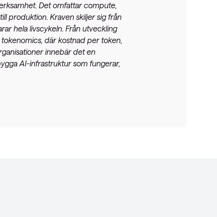
n verksamhet. Det omfattar compute,
ll produktion. Kraven skiljer sig från
rar hela livscykeln. Från utveckling
d tokenomics, där kostnad per token,
organisationer innebär det en
bygga AI-infrastruktur som fungerar,