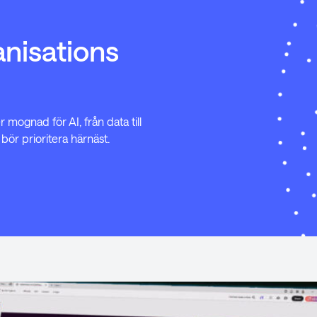
anisations
 mognad för AI, från data till
 bör prioritera härnäst.