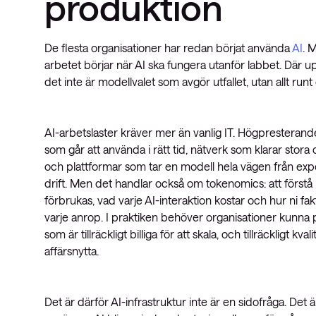
produktion
De flesta organisationer har redan börjat använda
AI
. 
arbetet börjar när AI ska fungera utanför labbet. Där 
det inte är modellvalet som avgör utfallet, utan allt run
AI-arbetslaster kräver mer än vanlig IT. Högpresteran
som går att använda i rätt tid, nätverk som klarar stora 
och plattformar som tar en modell hela vägen från exper
drift. Men det handlar också om tokenomics: att förstå
förbrukas, vad varje AI-interaktion kostar och hur ni fak
varje anrop. I praktiken behöver organisationer kunna
som är tillräckligt billiga för att skala, och tillräckligt kval
affärsnytta.
Det är därför AI-infrastruktur inte är en sidofråga. De