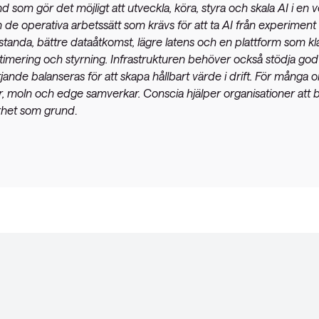
nd som gör det möjligt att utveckla, köra, styra och skala AI i e
 de operativa arbetssätt som krävs för att ta AI från experiment ti
estanda, bättre dataåtkomst, lägre latens och en plattform som kla
timering och styrning. Infrastrukturen behöver också stödja go
tjande balanseras för att skapa hållbart värde i drift. För många 
ur, moln och edge samverkar. Conscia hjälper organisationer att 
arhet som grund
.