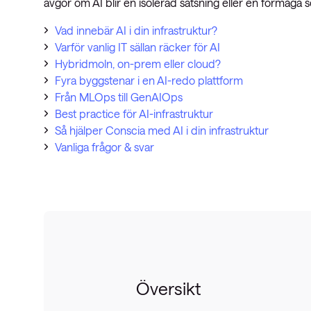
avgör om AI blir en isolerad satsning eller en förmåga so
Vad innebär AI i din infrastruktur?
Varför vanlig IT sällan räcker för AI
Hybridmoln, on-prem eller cloud?
Fyra byggstenar i en AI-redo plattform
Från MLOps till GenAIOps
Best practice för AI-infrastruktur
Så hjälper Conscia med AI i din infrastruktur
Vanliga frågor & svar
Översikt