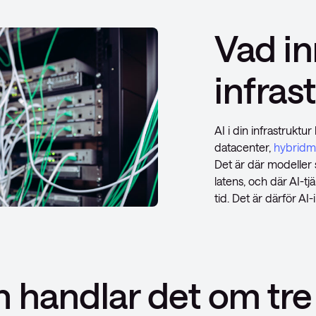
Vad in
infras
AI i din infrastruktu
datacenter,
hybridm
Det är där modeller s
latens, och där AI-t
tid. Det är därför AI-
en handlar det om tr