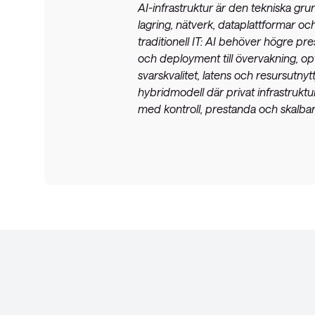
AI-infrastruktur är den tekniska gru
lagring, nätverk, dataplattformar och
traditionell IT: AI behöver högre pr
och deployment till övervakning, op
svarskvalitet, latens och resursutnyt
hybridmodell där privat infrastrukt
med kontroll, prestanda och skalb