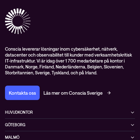
Observabilitet
Mejlkurser
Medarbetare
Whitepapers & guider
Kontakt
Pressnyheter
Conscia levererar lösningar inom cybersäkerhet, nätverk,
datacenter och observabilitet till kunder med verksamhetskritisk
IT-infrastruktur. Vi är idag över 1 700 medarbetare på kontor i
Danmark, Norge, Finland, Nederländerna, Belgien, Slovenien,
Storbritannien, Sverige, Tyskland, och på Irland.
Kontakta oss
Läs mer om Conscia Sverige
HUVUDKONTOR
Rålambsvägen 17, 16tr
GÖTEBORG
112 59 Stockholm
MIMO, Mölndals bro 7
+46 (0)8 765 53 00
MALMÖ