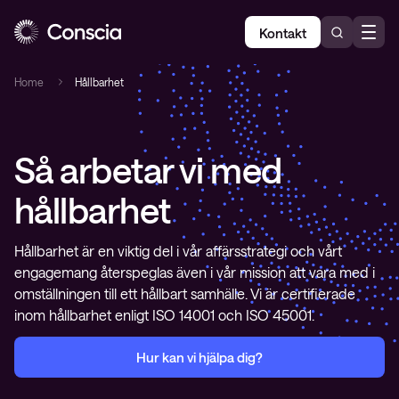
Kontakt
Home
Hållbarhet
Så arbetar vi med
hållbarhet
Hållbarhet är en viktig del i vår affärsstrategi och vårt
engagemang återspeglas även i vår mission att vara med i
omställningen till ett hållbart samhälle. Vi är certifierade
inom hållbarhet enligt ISO 14001 och ISO 45001.
Hur kan vi hjälpa dig?