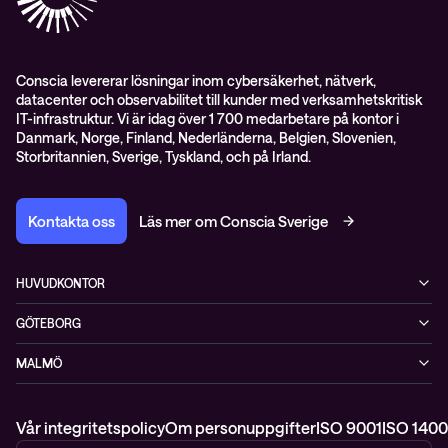
Pressnyheter
Conscia levererar lösningar inom cybersäkerhet, nätverk,
datacenter och observabilitet till kunder med verksamhetskritisk
IT-infrastruktur. Vi är idag över 1 700 medarbetare på kontor i
Danmark, Norge, Finland, Nederländerna, Belgien, Slovenien,
Storbritannien, Sverige, Tyskland, och på Irland.
Kontakta oss
Läs mer om Conscia Sverige
HUVUDKONTOR
Rålambsvägen 17, 16tr
GÖTEBORG
112 59 Stockholm
MIMO, Mölndals bro 7
+46 (0)8 765 53 00
MALMÖ
431 30 Mölndal
WTC, Skeppsgatan 19
211 11 Malmö
Vår integritetspolicy
Om personuppgifter
ISO 9001
ISO 1400