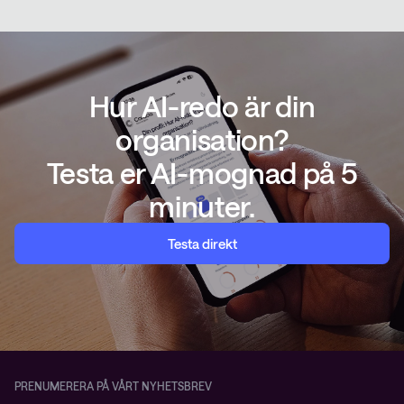
Hur AI-redo är din
organisation?
Testa er AI-mognad på 5
minuter.
Testa direkt
PRENUMERERA PÅ VÅRT NYHETSBREV