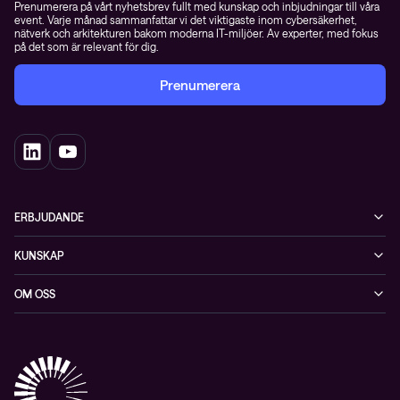
Prenumerera på vårt nyhetsbrev fullt med kunskap och inbjudningar till våra
event. Varje månad sammanfattar vi det viktigaste inom cybersäkerhet,
nätverk och arkitekturen bakom moderna IT-miljöer. Av experter, med fokus
på det som är relevant för dig.
Prenumerera
ERBJUDANDE
Cybersäkerhet
KUNSKAP
Datacenter & moln
Blogg
OM OSS
Nätverk & WiFi
Event
Om Conscia Sverige
Observabilitet
Mejlkurser
Medarbetare
Whitepapers & guider
Kontakt