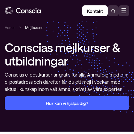
Kontakt
Home
Mejlkurser
Conscias mejlkurser &
utbildningar
Conscias e-postkurser är gratis för alla. Anmäl dig med din
e-postadress och därefter får du ett mejl i veckan med
aktuell kunskap inom valt ämne, skrivet av våra experter.
Hur kan vi hjälpa dig?