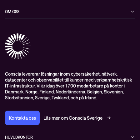
Datacenter & moln
Blogg
OM OSS
Nätverk & WiFi
Event
Om Conscia Sverige
Observabilitet
Mejlkurser
Medarbetare
Whitepapers & guider
Kontakt
Pressnyheter
Conscia levererar lösningar inom cybersäkerhet, nätverk,
datacenter och observabilitet till kunder med verksamhetskritisk
IT-infrastruktur. Vi är idag över 1 700 medarbetare på kontor i
Danmark, Norge, Finland, Nederländerna, Belgien, Slovenien,
Storbritannien, Sverige, Tyskland, och på Irland.
Kontakta oss
Läs mer om Conscia Sverige
HUVUDKONTOR