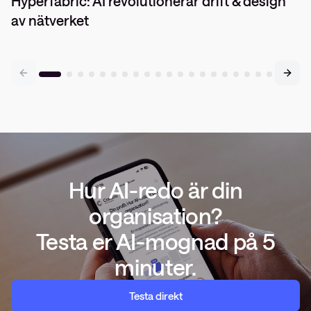
Hyperfabric: AI revolutionerar drift & design
av nätverket
Hur AI-redo är din
organisation?
Testa er AI-mognad på 5
minuter.
Testa direkt