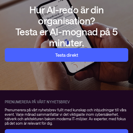
Hur AI-redo är din
organisation?
Testa er AI-mognad på 5
minuter.
Testa direkt
PRENUMERERA PÅ VÅRT NYHETSBREV
Prenumerera på vårt nyhetsbrev fullt med kunskap och inbjudningar till våra
event. Varje månad sammanfattar vi det viktigaste inom cybersäkerhet,
nätverk och arkitekturen bakom moderna IT-miljöer. Av experter, med fokus
på det som är relevant för dig.