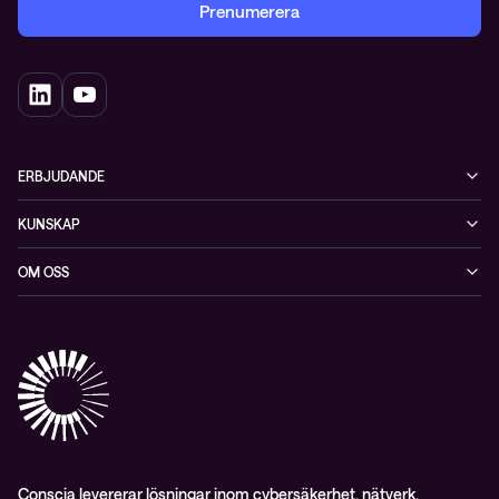
Prenumerera
ERBJUDANDE
Cybersäkerhet
KUNSKAP
Datacenter & moln
Blogg
OM OSS
Nätverk & WiFi
Event
Om Conscia Sverige
Observabilitet
Mejlkurser
Medarbetare
Whitepapers & guider
Kontakt
Pressnyheter
Conscia levererar lösningar inom cybersäkerhet, nätverk,