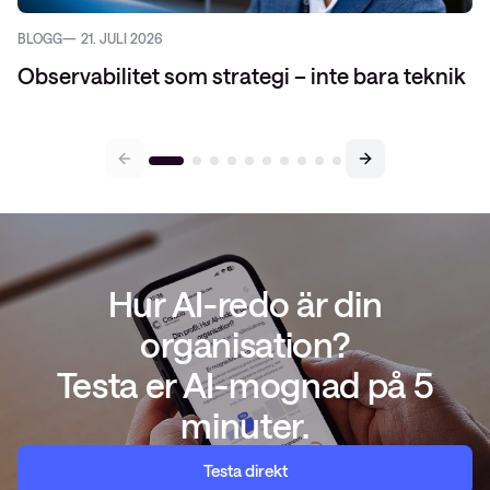
BLOGG
21. JULI 2026
Observabilitet som strategi – inte bara teknik
Hur AI-redo är din
organisation?
Testa er AI-mognad på 5
minuter.
Testa direkt