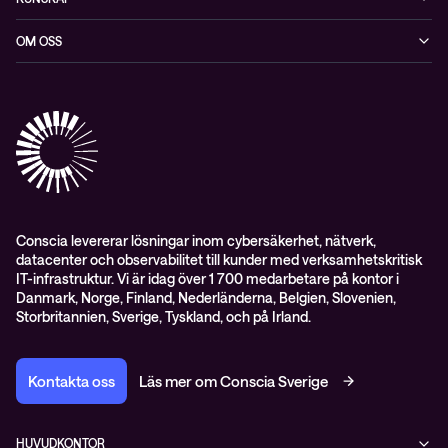
Datacenter & moln
Blogg
OM OSS
Nätverk & WiFi
Event
Om Conscia Sverige
Observabilitet
Mejlkurser
Medarbetare
Whitepapers & guider
Kontakt
Pressnyheter
Conscia levererar lösningar inom cybersäkerhet, nätverk,
datacenter och observabilitet till kunder med verksamhetskritisk
IT-infrastruktur. Vi är idag över 1 700 medarbetare på kontor i
Danmark, Norge, Finland, Nederländerna, Belgien, Slovenien,
Storbritannien, Sverige, Tyskland, och på Irland.
Kontakta oss
Läs mer om Conscia Sverige
HUVUDKONTOR