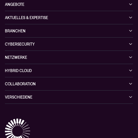
ANGEBOTE
Cybersecurity
AKTUELLES & EXPERTISE
Netzwerke
Blog
BRANCHEN
Hybrid cloud
Cases
Enterprise
Observability
CYBERSECURITY
News
Finance
Collaboration
Managed Security Services
Podcast
NETZWERKE
Healthcare
Projektanfragen
Cybersecurity-Lösungen
Veranstaltungen
Managed Network Services
Public
HYBRID CLOUD
NIS-2 Quick Check
Videos
Netzwerklösungen
Hybrid Cloud-lösungen
Wie Sie kein zufälliges Opfer einer Cyberattacke werden
COLLABORATION
Whitepaper
Alarmserver
VERSCHIEDENE
Cisco Webex
Datenschutz
Scan2Call für Webex
Impressum
RMA-Antrag
AGB