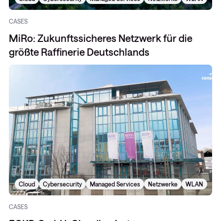
CASES
MiRo: Zukunftssicheres Netzwerk für die
größte Raffinerie Deutschlands
Cloud
Cybersecurity
Managed Services
Netzwerke
WLAN
CASES