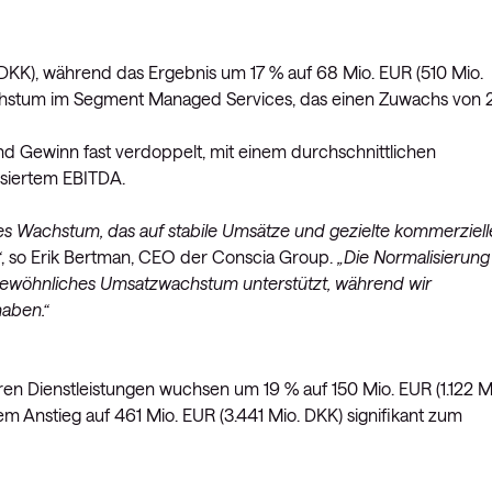
 DKK), während das Ergebnis um 17 % auf 68 Mio. EUR (510 Mio.
hstum im Segment Managed Services, das einen Zuwachs von 
nd Gewinn fast verdoppelt, mit einem durchschnittlichen
isiertem EBITDA.
les Wachstum, das auf stabile Umsätze und gezielte kommerziell
“
, so Erik Bertman, CEO der Conscia Group.
„Die Normalisierung
gewöhnliches Umsatzwachstum unterstützt, während wir
haben.“
n Dienstleistungen wuchsen um 19 % auf 150 Mio. EUR (1.122 M
em Anstieg auf 461 Mio. EUR (3.441 Mio. DKK) signifikant zum