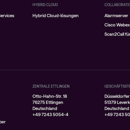
HYBRID CLOUD
COLLABORATI
ervices
Hybrid Cloud-lösungen
Alarmserver
Cisco Webex
Scan2Call f
ZENTRALE ETTLINGEN
GESCHÄFTSST
Otto-Hahn-Str. 18
Düsseldorfer
76275 Ettlingen
51379 Lever
Deutschland
Deutschland
+49 7243 5054-4
+49 7243 5
ber