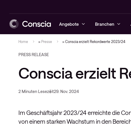
Angebote
Branchen
Home
»
Presse
»
Conscia erzielt Rekordwerte 2023/24
PRESS RELEASE
Cybersecurity
Enterprise
Podcast
Managed Sec
Managed Ne
Hybrid Clo
Alarmserver
Managed Obs
Contract Co
Conscia erzielt
Netzwerke
Finance
Veranstaltungen
Cybersecur
Netzwerklö
Cisco Webe
Digital Emp
Conscia Ass
Hybrid cloud
Healthcare
Videos
Conscia Thr
Scan2Call f
Advisory
Conscia Ca
2 Minuten Lesezeit
29. Nov. 2024
Collaboration
Public
Cases
CNS
Observability
Whitepapers
Lifecycle Se
Im Geschäftsjahr 2023/24 erreichte die C
Conscia Service & Support
Blogs
Projektanfr
von einem starken Wachstum in den Bereich