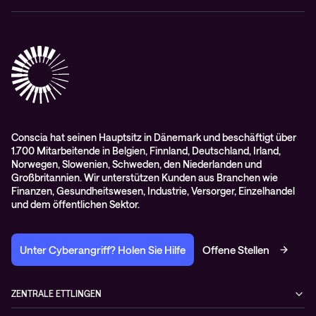
Cisco Webex
Datenschutz
Scan2Call für Webex
Impressum
RMA-Antrag
AGB
Conscia hat seinen Hauptsitz in Dänemark und beschäftigt über
1.700 Mitarbeitende in Belgien, Finnland, Deutschland, Irland,
Norwegen, Slowenien, Schweden, den Niederlanden und
Großbritannien. Wir unterstützen Kunden aus Branchen wie
Finanzen, Gesundheitswesen, Industrie, Versorger, Einzelhandel
und dem öffentlichen Sektor.
Unter Cyberangriff? Holen Sie Hilfe
Offene Stellen
ZENTRALE ETTLINGEN
Otto-Hahn-Str. 18